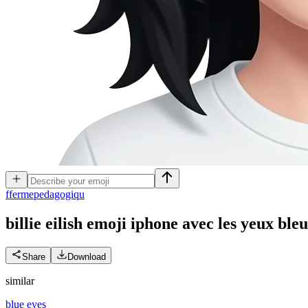
f
fermepedagogiqu
billie eilish emoji iphone avec les yeux ble
Share
Download
similar
blue eyes