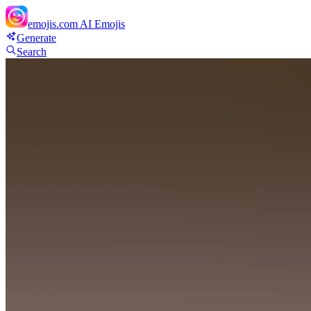
emojis.com
AI Emojis
Generate
Search