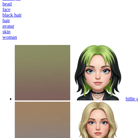
head
face
black hair
hair
avatar
skin
woman
billie