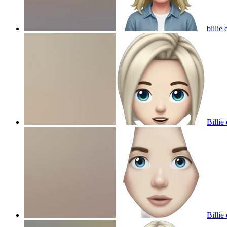
billie
Billie
Billie