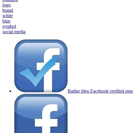
logo
brand
white
blue
symbol
social media
Badge bleu Facebook verified emo