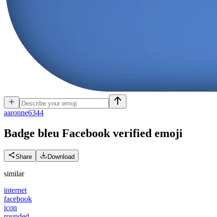
a
aronne6344
Badge bleu Facebook verified
emoji
Share
Download
similar
internet
facebook
icon
rounded