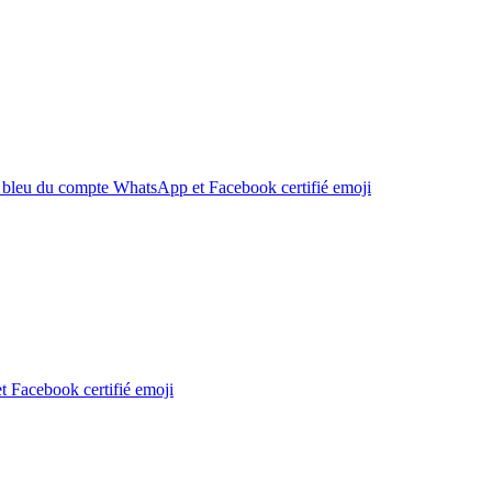
 bleu du compte WhatsApp et Facebook certifié
emoji
 Facebook certifié
emoji