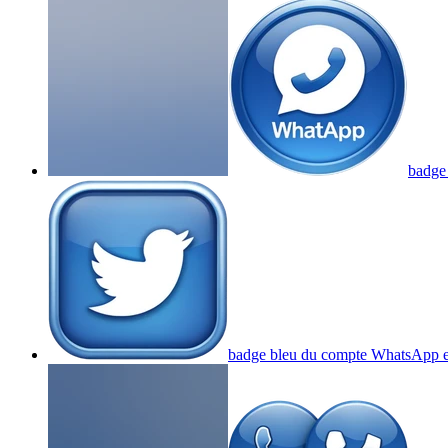
badge
badge bleu du compte WhatsApp et