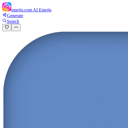
emojis.com
AI Emojis
Generate
Search