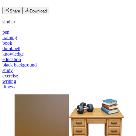
Share
Download
similar
pen
training
book
dumbbell
knowledge
education
black background
study
exercise
writing
fitness