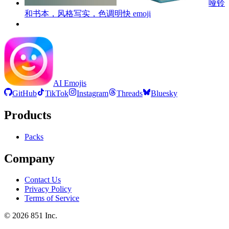
哑铃
和书本，风格写实，色调明快
emoji
AI Emojis
GitHub
TikTok
Instagram
Threads
Bluesky
Products
Packs
Company
Contact Us
Privacy Policy
Terms of Service
©
2026
851 Inc.