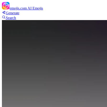
emojis.com
AI Emojis
Generate
Search