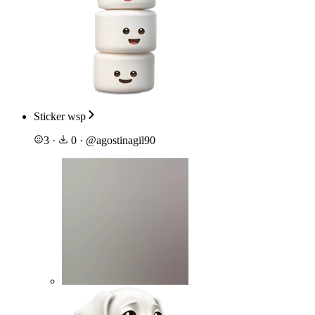
Sticker wsp
3
·
0
·
@
agostinagil90