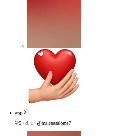
wsp
5
·
1
·
@
malenasalome7