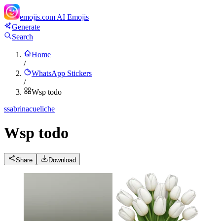
emojis.com
AI Emojis
Generate
Search
Home
/
WhatsApp Stickers
/
Wsp todo
s
sabrinacueliche
Wsp todo
Share
Download