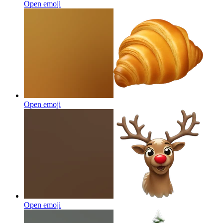
Open emoji
Open emoji
Open emoji