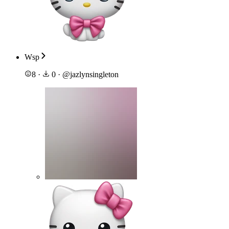
Wsp
8
·
0
·
@
jazlynsingleton