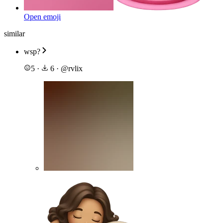
Open emoji
similar
wsp?
5
·
6
·
@
rvlix