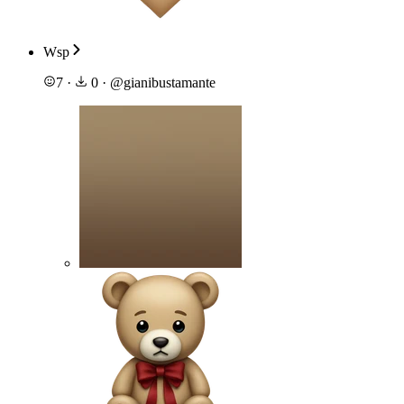
Wsp
7
·
0
·
@
gianibustamante