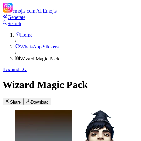
emojis.com
AI Emojis
Generate
Search
Home
/
WhatsApp Stickers
/
Wizard Magic Pack
f
fcxhmdn2v
Wizard Magic Pack
Share
Download