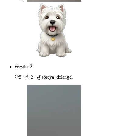
Westies
8
·
2
·
@
soraya_delangel