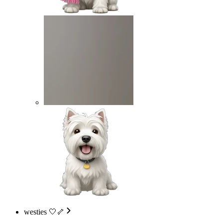
westies 🤍🦴