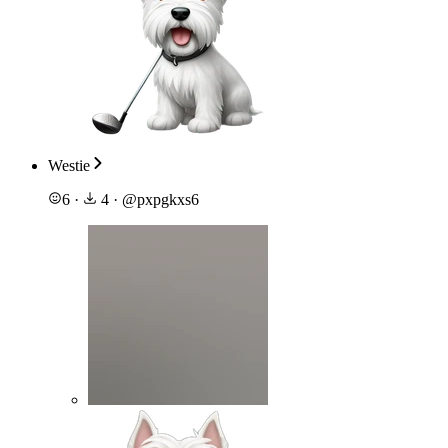
Westie
6
·
4
·
@
pxpgkxs6