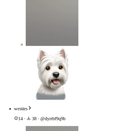
westies
14
·
38
·
@
dyrrbf9q9b