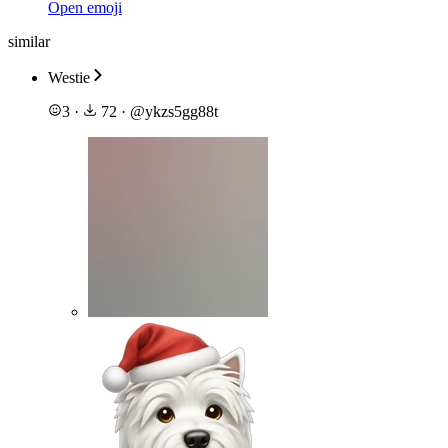
Open emoji
similar
Westie
3
·
72
·
@
ykzs5gg88t