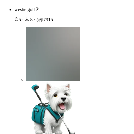
westie golf
5
·
8
·
@
jl7915