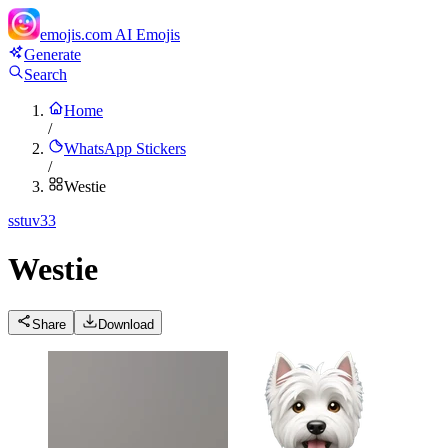
emojis.com
AI Emojis
Generate
Search
Home
/
WhatsApp Stickers
/
Westie
s
stuv33
Westie
Share
Download