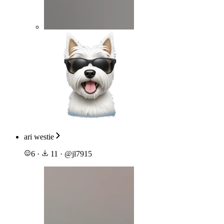
ari westie
6
·
11
·
@
jl7915