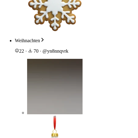
Weihnachten
22
·
70
·
@
yn8nnqvrk