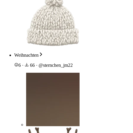
Weihnachten
6
·
66
·
@
sternchen_jm22