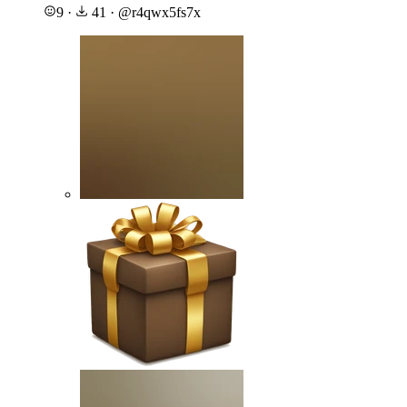
9
·
41
·
@
r4qwx5fs7x