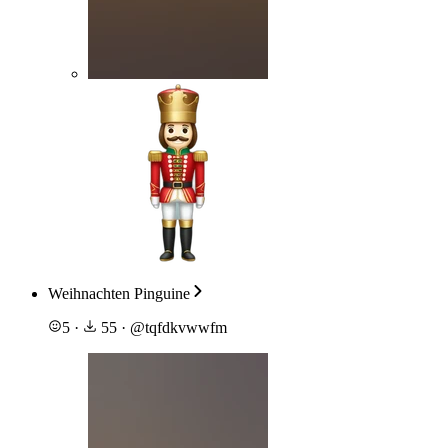
Weihnachten Pinguine
5
·
55
·
@
tqfdkvwwfm