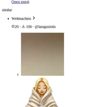
Open emoji
similar
Weihnachten
20
·
106
·
@
laraguziotis