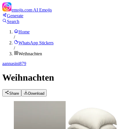
emojis.com
AI Emojis
Generate
Search
Home
/
WhatsApp Stickers
/
Weihnachten
a
annasini879
Weihnachten
Share
Download