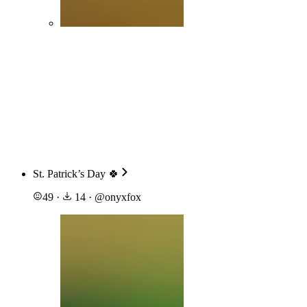
St. Patrick’s Day 🍀
49
·
14
·
@
onyxfox