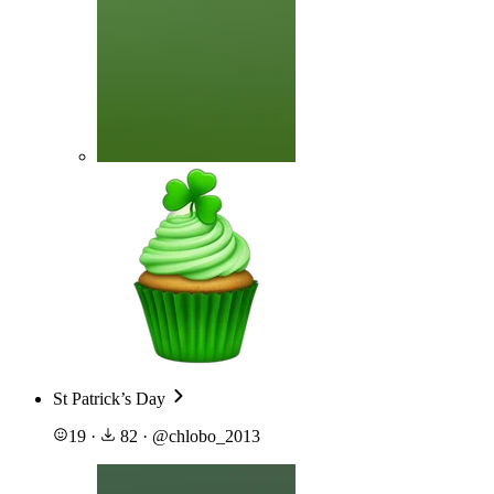
St Patrick’s Day
19
·
82
·
@
chlobo_2013