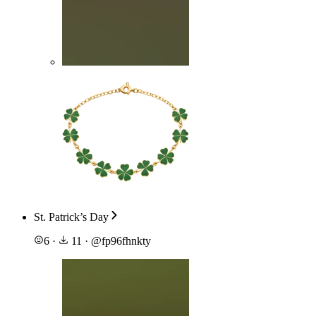
St. Patrick’s Day
6
·
11
·
@
fp96fhnkty