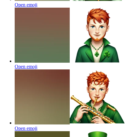
Open emoji
Open emoji
Open emoji