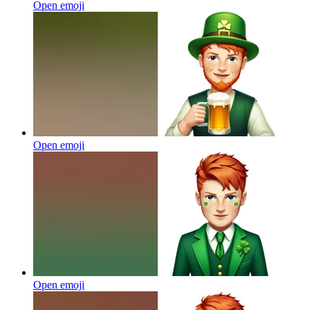
Open emoji
Open emoji
Open emoji