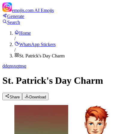
emojis.com
AI Emojis
Generate
Search
Home
/
WhatsApp Stickers
/
St. Patrick's Day Charm
d
dqnsxqtnsq
St. Patrick's Day Charm
Share
Download