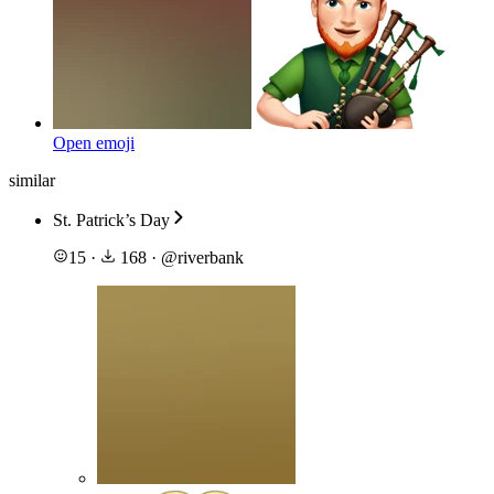
Open emoji
similar
St. Patrick’s Day
15
·
168
·
@
riverbank