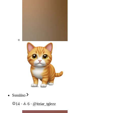
Ssssiiiso
14
·
6
·
@
itziar_tglezz