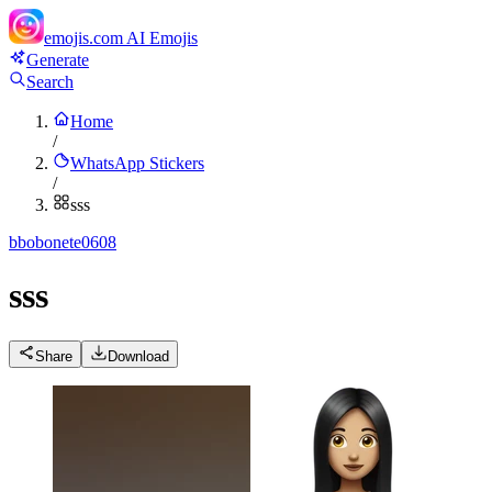
emojis.com
AI Emojis
Generate
Search
Home
/
WhatsApp Stickers
/
sss
b
bobonete0608
sss
Share
Download