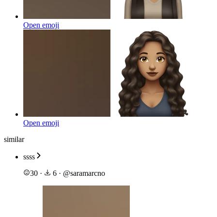
Open emoji
Open emoji
similar
ssss
30
·
6
·
@
saramarcno