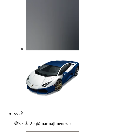
sss
3
·
2
·
@
marinajimenezar