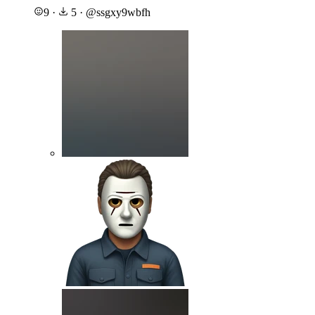
9
·
5
·
@
ssgxy9wbfh