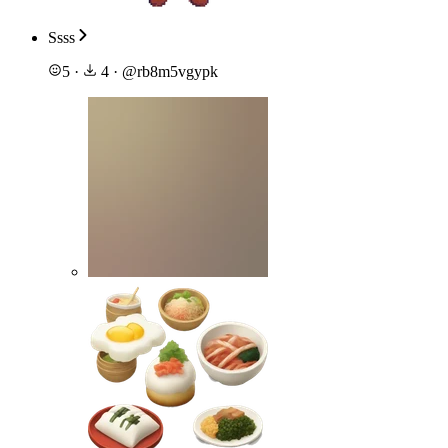
Ssss
5
·
4
·
@
rb8m5vgypk