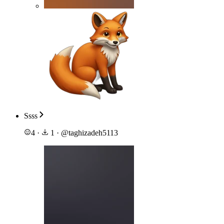
Ssss
4
·
1
·
@
taghizadeh5113