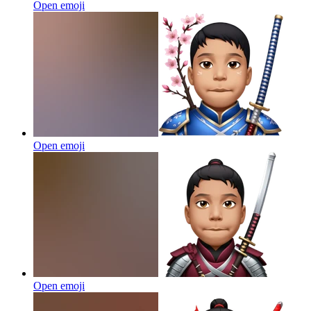
Open emoji
Open emoji
Open emoji