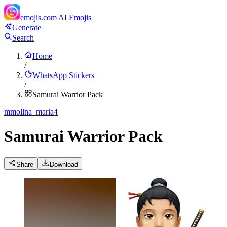
emojis.com
AI Emojis
Generate
Search
Home
/
WhatsApp Stickers
/
Samurai Warrior Pack
m
molina_maria4
Samurai Warrior Pack
Share
Download