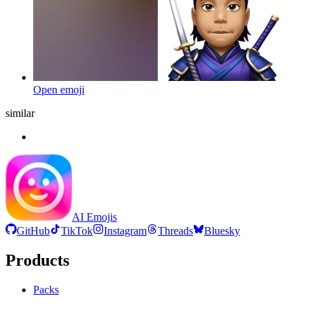
Open emoji
similar
AI Emojis
GitHub
TikTok
Instagram
Threads
Bluesky
Products
Packs