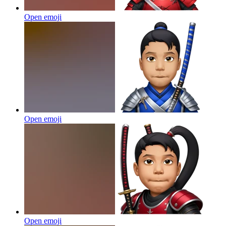
Open emoji
Open emoji
Open emoji