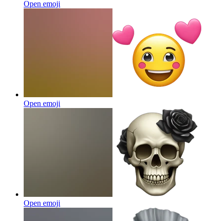
Open emoji
Open emoji
Open emoji