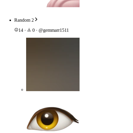
Random 2
14
·
0
·
@
gemmarr1511