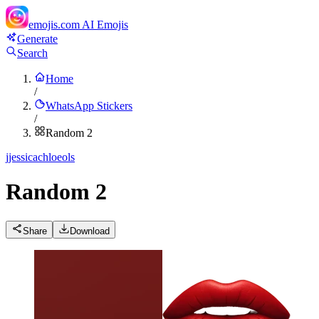
emojis.com
AI Emojis
Generate
Search
Home
/
WhatsApp Stickers
/
Random 2
j
jessicachloeols
Random 2
Share
Download