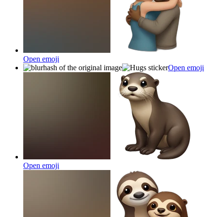
Open emoji
Open emoji
Open emoji