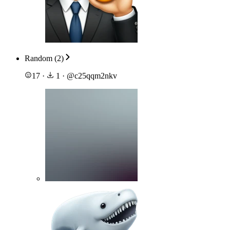
Random (2)
17
·
1
·
@
c25qqm2nkv