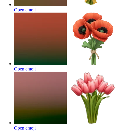
Open emoji
Open emoji
Open emoji