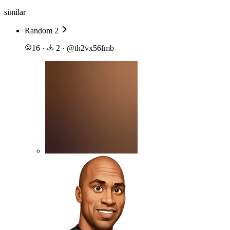
similar
Random 2
16
·
2
·
@
th2vx56fmb