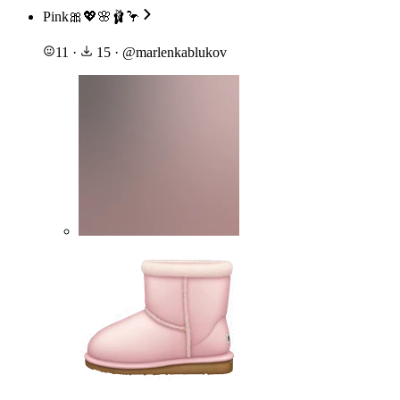
Pink🎀💖🌸🩰🦩
11
·
15
·
@
marlenkablukov