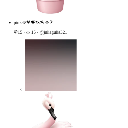
pink🩷💗💝🦄🌸💋
15
·
15
·
@
juliagulia321