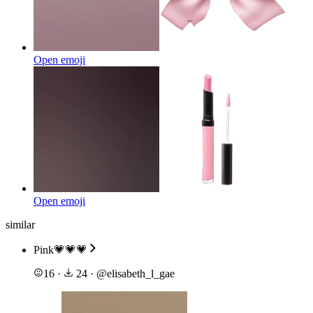
Open emoji
Open emoji
similar
Pink💗💗💗
16
·
24
·
@
elisabeth_l_gae