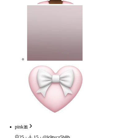
pink🎀
25
·
15
·
@
k9tycz5b8b