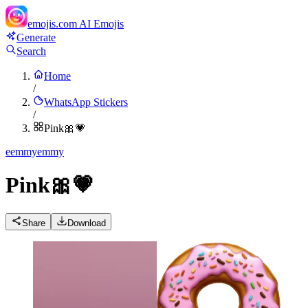
emojis.com
AI Emojis
Generate
Search
Home
/
WhatsApp Stickers
/
Pink🎀💗
e
emmyemmy
Pink🎀💗
Share
Download