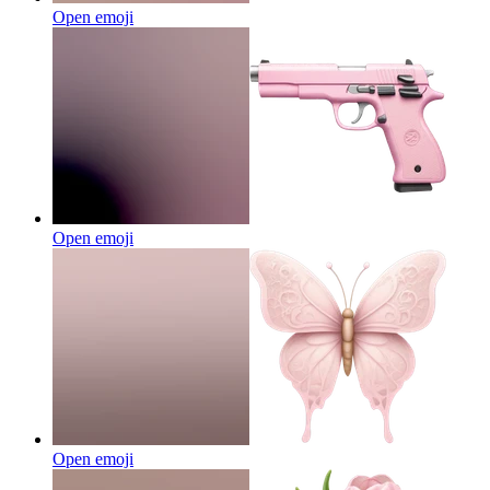
Open emoji
Open emoji
Open emoji