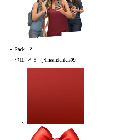
Pack 1
11
·
5
·
@
imaandaniels09