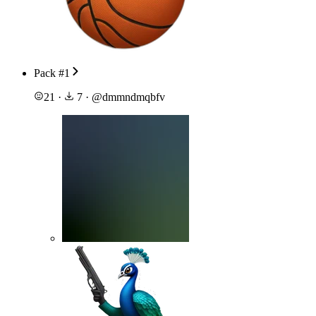
Pack #1
21
·
7
·
@
dmmndmqbfv