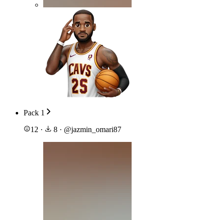
Pack 1
12
·
8
·
@
jazmin_omari87