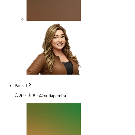
Pack 1
20
·
8
·
@
xuliapereira