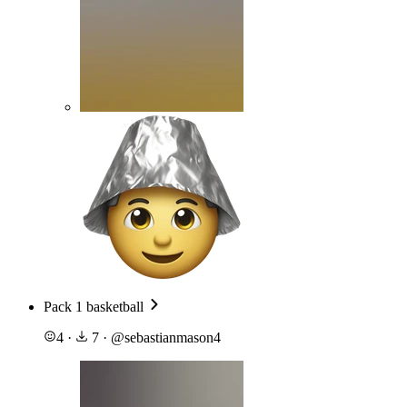
Pack 1 basketball
4
·
7
·
@
sebastianmason4