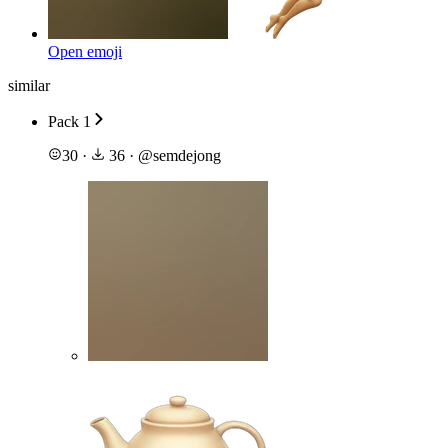
Open emoji
similar
Pack 1
30
·
36
·
@
semdejong