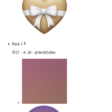
Pack 1
27
·
28
·
@
drc6t5x8m