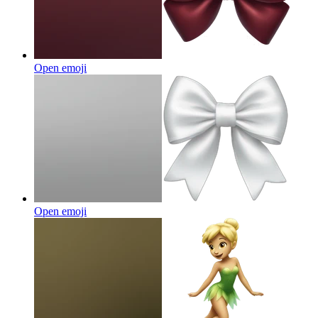
Open emoji
Open emoji