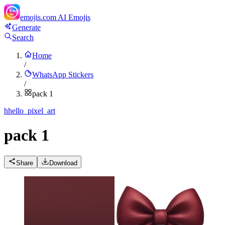
emojis.com
AI Emojis
Generate
Search
Home
/
WhatsApp Stickers
/
pack 1
h
hello_pixel_art
pack 1
Share
Download