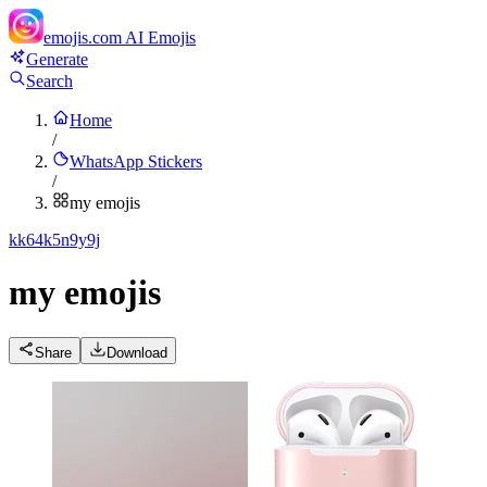
emojis.com
AI Emojis
Generate
Search
Home
/
WhatsApp Stickers
/
my emojis
k
k64k5n9y9j
my emojis
Share
Download