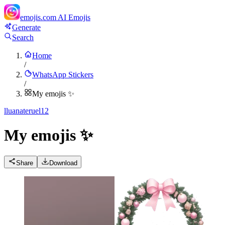
emojis.com
AI Emojis
Generate
Search
Home
/
WhatsApp Stickers
/
My emojis ✨
l
luanateruel12
My emojis ✨
Share
Download