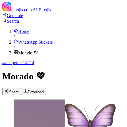
emojis.com
AI Emojis
Generate
Search
Home
/
WhatsApp Stickers
/
Morado 💜
a
albaperber14214
Morado 💜
Share
Download