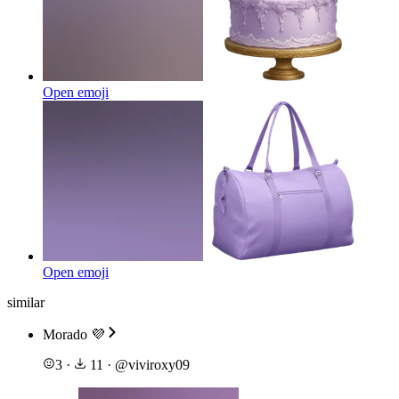
Open emoji
Open emoji
similar
Morado 💜
3
·
11
·
@
viviroxy09