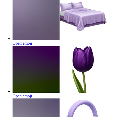
Open emoji
Open emoji