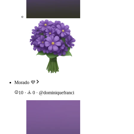
Morado 💜
10
·
0
·
@
dominiquefranci