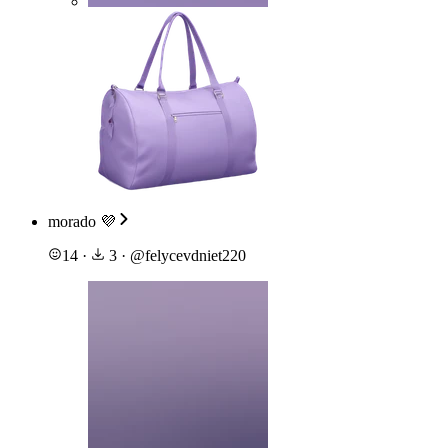
morado 💜
14
·
3
·
@
felycevdniet220