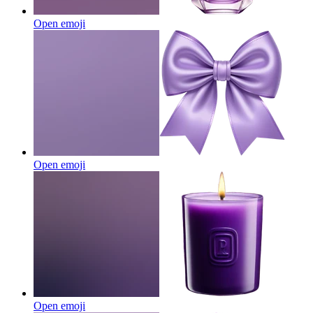
Open emoji
Open emoji
Open emoji