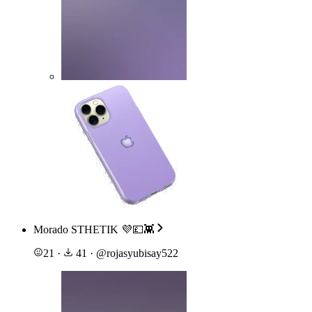
Morado STHETIK 💜💷👾
21
·
41
·
@
rojasyubisay522