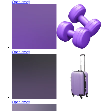
Open emoji
Open emoji
Open emoji