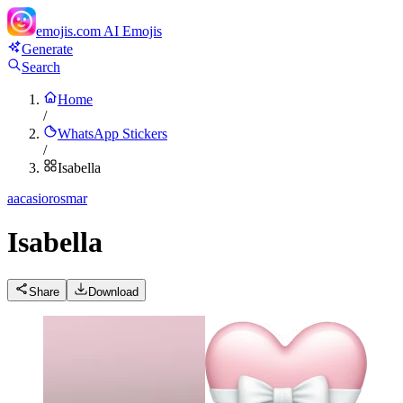
emojis.com
AI Emojis
Generate
Search
Home
/
WhatsApp Stickers
/
Isabella
a
acasiorosmar
Isabella
Share
Download