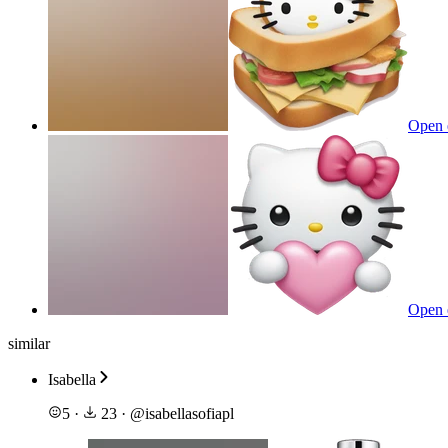
Open 
Open 
similar
Isabella
5
·
23
·
@
isabellasofiapl