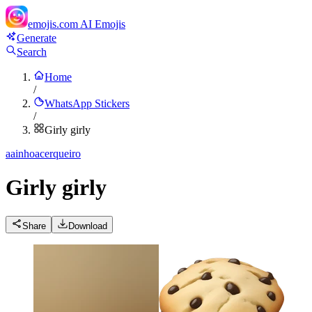
emojis.com
AI Emojis
Generate
Search
Home
/
WhatsApp Stickers
/
Girly girly
a
ainhoacerqueiro
Girly girly
Share
Download