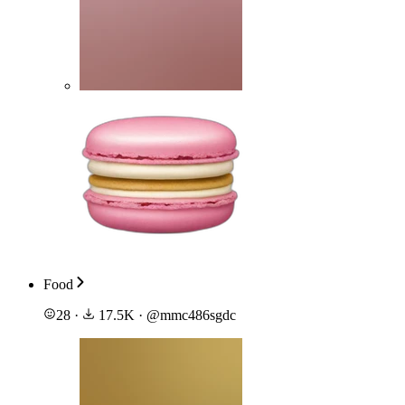
Food
28
·
17.5K
·
@
mmc486sgdc