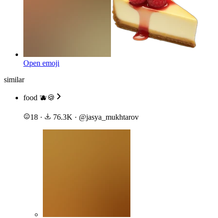
Open emoji
similar
food 🫐🍪
18
·
76.3K
·
@
jasya_mukhtarov