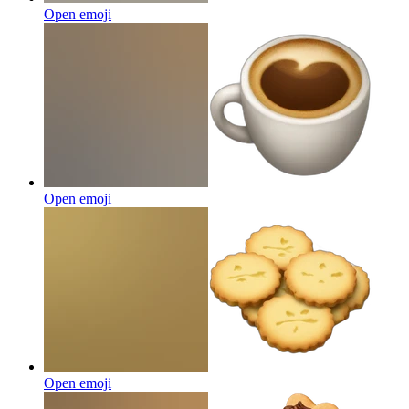
Open emoji
Open emoji
Open emoji