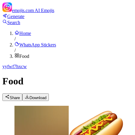
emojis.com
AI Emojis
Generate
Search
Home
/
WhatsApp Stickers
/
Food
y
yfwf7hxcw
Food
Share
Download