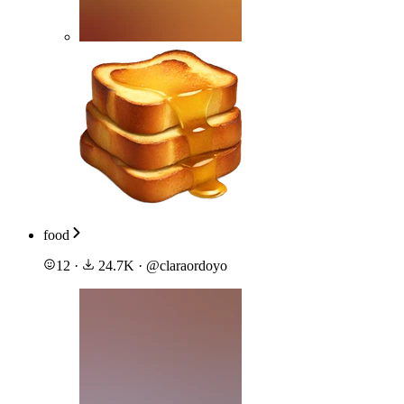
food
12
·
24.7K
·
@
claraordoyo