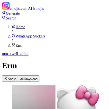
emojis.com
AI Emojis
Generate
Search
Home
/
WhatsApp Stickers
/
Erm
m
maxwell_aluko
Erm
Share
Download