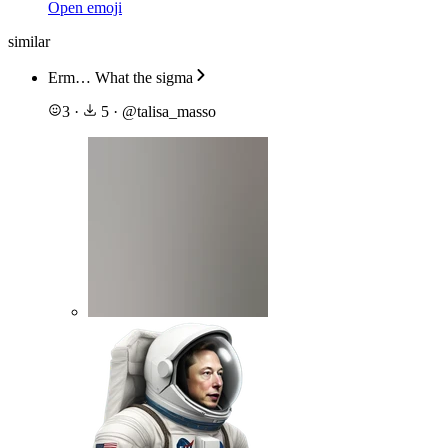
Open emoji
similar
Erm… What the sigma
3
·
5
·
@
talisa_masso