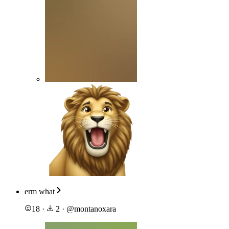
erm what
18
·
2
·
@
montanoxara