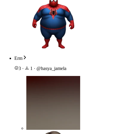
Erm
3
·
1
·
@
hasya_jamela