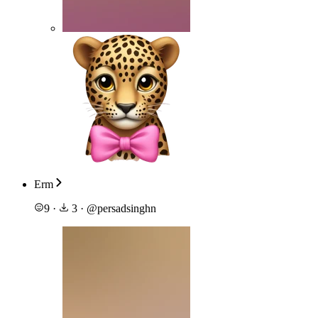
Erm
9
·
3
·
@
persadsinghn