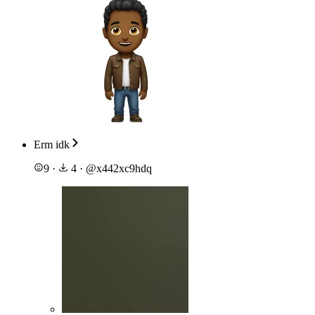
Erm idk
9
·
4
·
@
x442xc9hdq