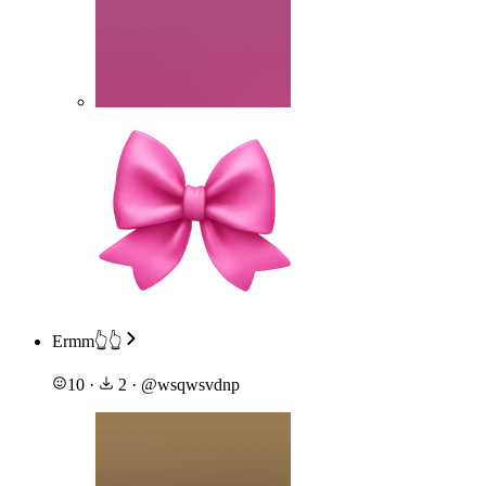
Ermm👆👆
10
·
2
·
@
wsqwsvdnp