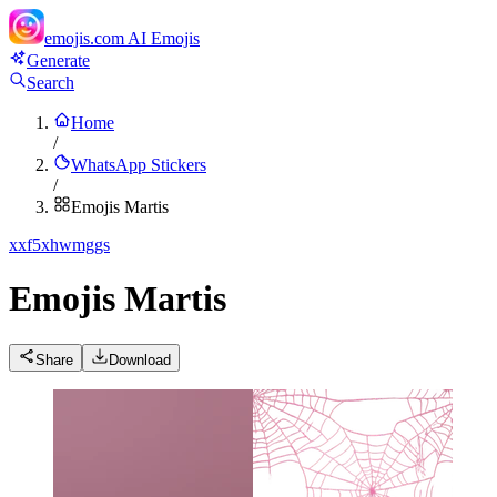
emojis.com
AI Emojis
Generate
Search
Home
/
WhatsApp Stickers
/
Emojis Martis
x
xf5xhwmggs
Emojis Martis
Share
Download