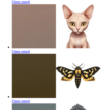
Open emoji
Open emoji
Open emoji