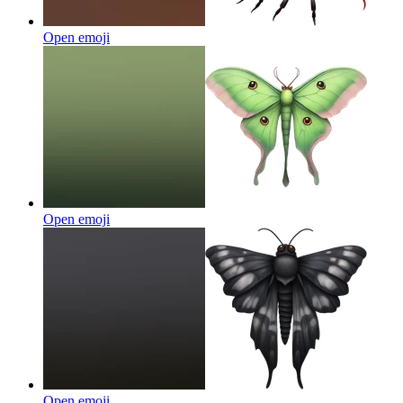
Open emoji
Open emoji
Open emoji