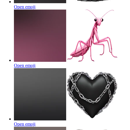
Open emoji
Open emoji
Open emoji