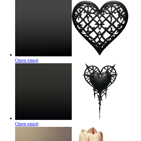
Open emoji
Open emoji