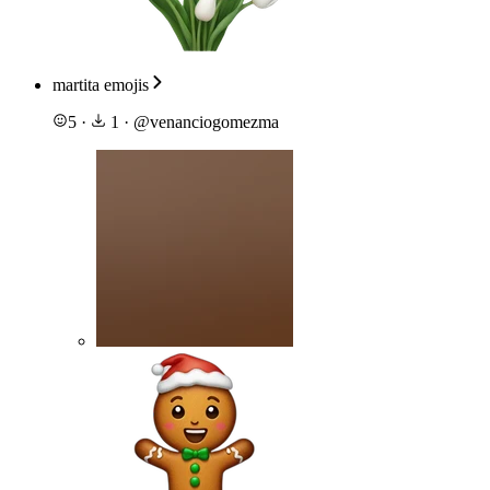
martita emojis
5
·
1
·
@
venanciogomezma