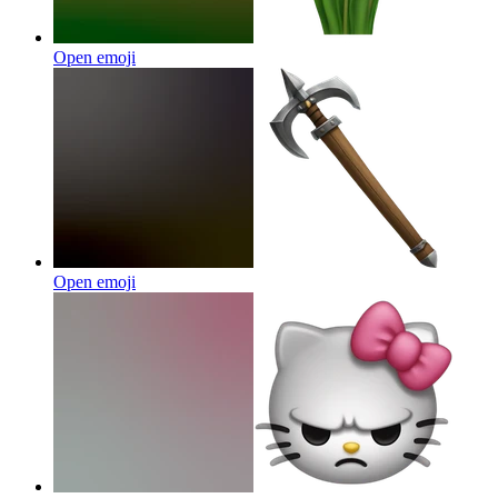
Open emoji
Open emoji