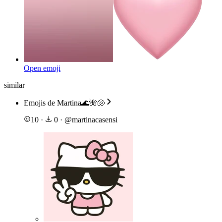
Open emoji
similar
Emojis de Martina🌊🌺🐚
10
·
0
·
@
martinacasensi