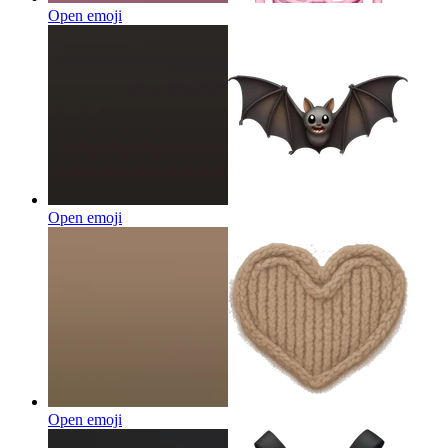
Open emoji
Open emoji
Open emoji