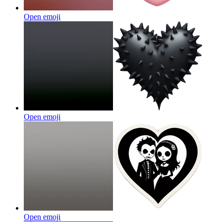
Open emoji
Open emoji
Open emoji