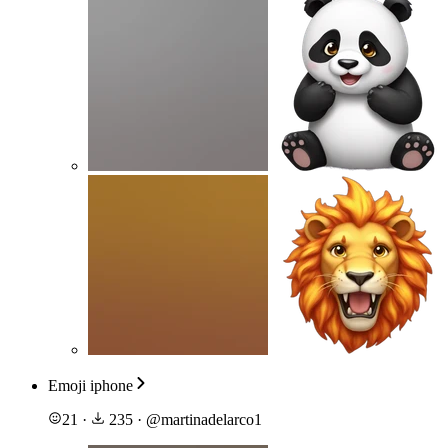
Emoji iphone
21
·
235
·
@
martinadelarco1