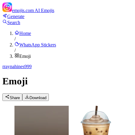
emojis.com
AI Emojis
Generate
Search
Home
/
WhatsApp Stickers
/
Emoji
r
raynahines999
Emoji
Share
Download