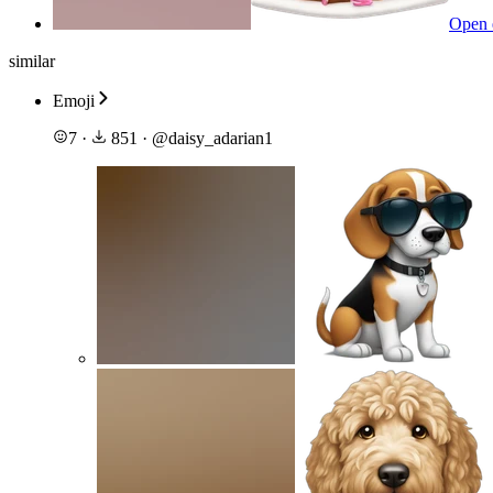
Open 
similar
Emoji
7
·
851
·
@
daisy_adarian1