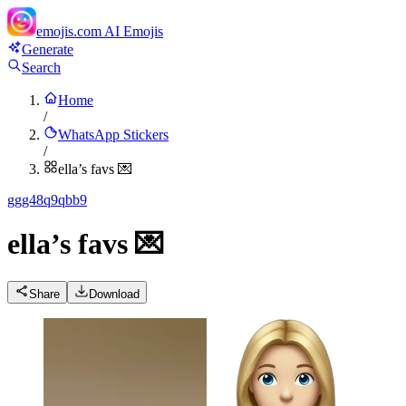
emojis.com
AI Emojis
Generate
Search
Home
/
WhatsApp Stickers
/
ella’s favs 💌
g
gg48q9qbb9
ella’s favs 💌
Share
Download