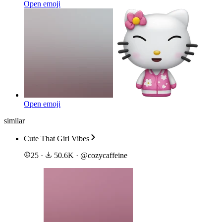
Open emoji
Open emoji
similar
Cute That Girl Vibes
25
·
50.6K
·
@
cozycaffeine