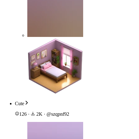
Cute
126
·
2K
·
@
szqpnf92