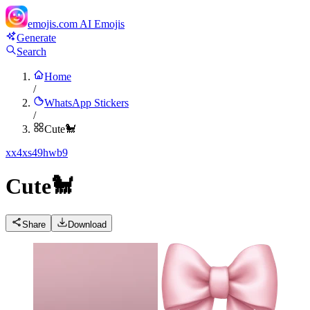
emojis.com
AI Emojis
Generate
Search
Home
/
WhatsApp Stickers
/
Cute🐩
x
x4xs49hwb9
Cute🐩
Share
Download