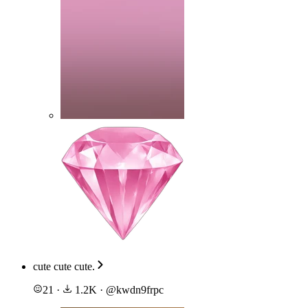
cute cute cute.
21
·
1.2K
·
@
kwdn9frpc