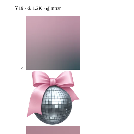
19
·
1.2K
·
@
rnrrsr