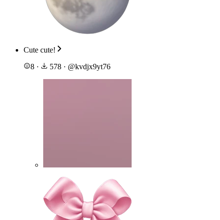
Cute cute!
8
·
578
·
@
kvdjx9yt76