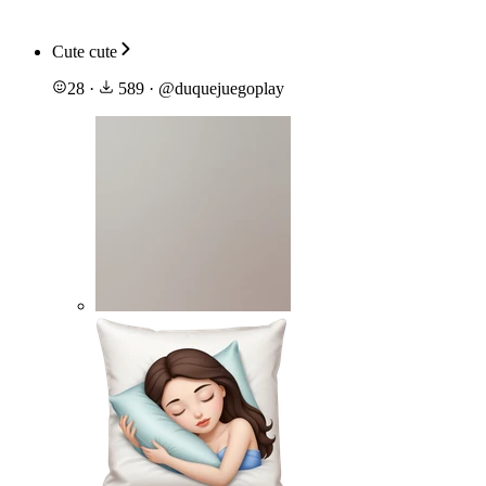
Cute cute
28
·
589
·
@
duquejuegoplay