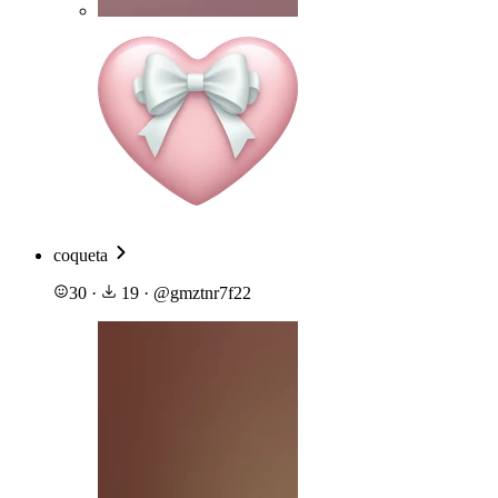
coqueta
30
·
19
·
@
gmztnr7f22