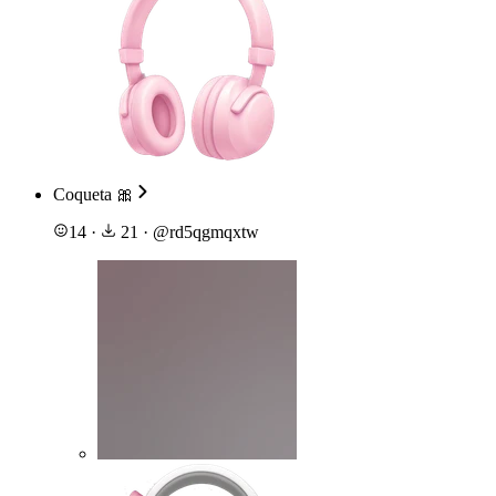
Coqueta 🎀
14
·
21
·
@
rd5qgmqxtw