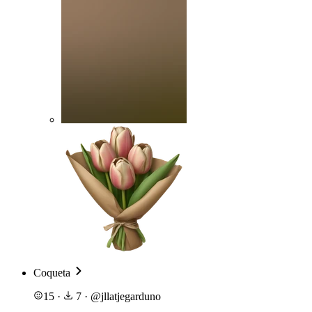
Coqueta
15
·
7
·
@
jllatjegarduno