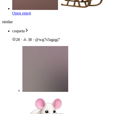
Open emoji
similar
coqueta
28
·
38
·
@
wg7s5qgqg7