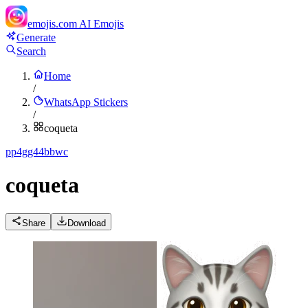
emojis.com
AI Emojis
Generate
Search
Home
/
WhatsApp Stickers
/
coqueta
p
p4gg44bbwc
coqueta
Share
Download