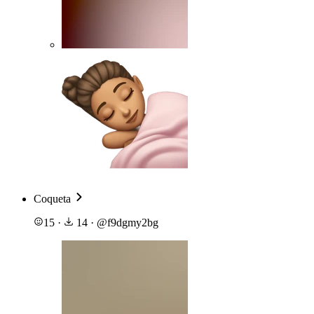
Coqueta
15
·
14
·
@
f9dgmy2bg