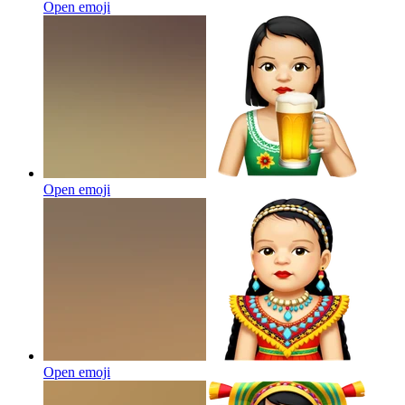
Open emoji
Open emoji
Open emoji