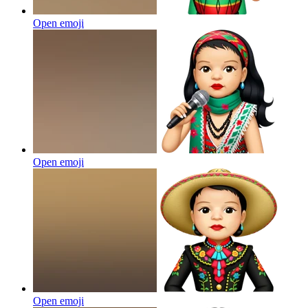
Open emoji
Open emoji
Open emoji