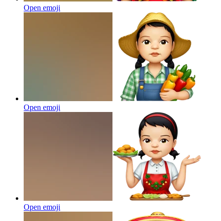
Open emoji
Open emoji
Open emoji