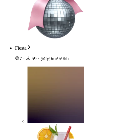
Fiesta
7
·
59
·
@
fg9mr9r9bh