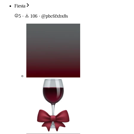
Fiesta
5
·
106
·
@
pbc6fxbx8s