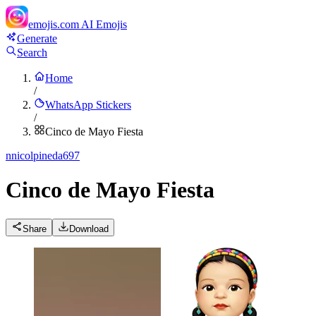
emojis.com
AI Emojis
Generate
Search
Home
/
WhatsApp Stickers
/
Cinco de Mayo Fiesta
n
nicolpineda697
Cinco de Mayo Fiesta
Share
Download