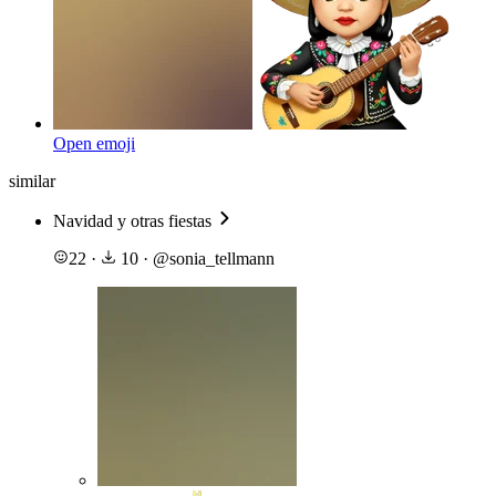
Open emoji
similar
Navidad y otras fiestas
22
·
10
·
@
sonia_tellmann