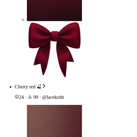
Cherry red 🍒
24
·
99
·
@
lacekeith