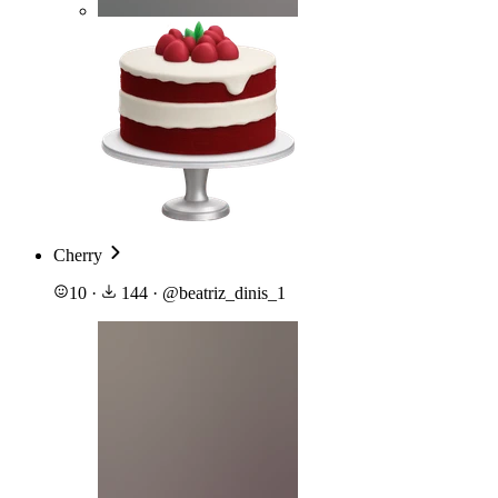
Cherry
10
·
144
·
@
beatriz_dinis_1