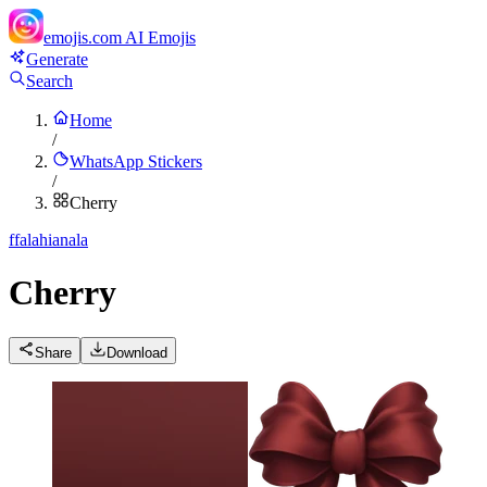
emojis.com
AI Emojis
Generate
Search
Home
/
WhatsApp Stickers
/
Cherry
f
falahianala
Cherry
Share
Download