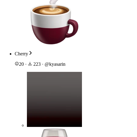
Cherry
20
·
223
·
@
kyasarin