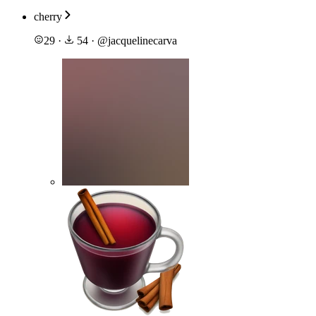
cherry
29
·
54
·
@
jacquelinecarva