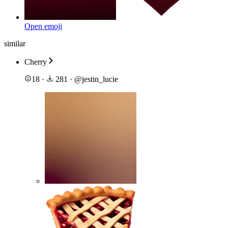
Open emoji
similar
Cherry
18
·
281
·
@
jestin_lucie