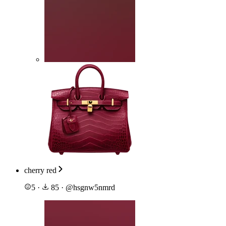
cherry red
5
·
85
·
@
hsgnw5nmrd