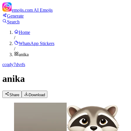
emojis.com
AI Emojis
Generate
Search
Home
/
WhatsApp Stickers
/
anika
c
cqdy7dvrfs
anika
Share
Download