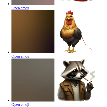
Open emoji
Open emoji
Open emoji