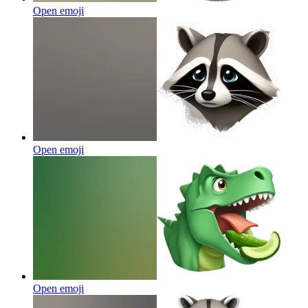
Open emoji
Open emoji
Open emoji