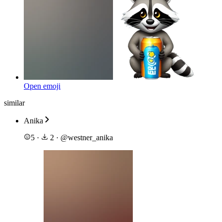
Open emoji
similar
Anika
5
·
2
·
@
westner_anika