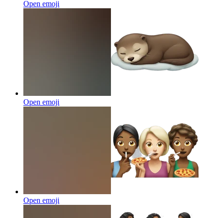
Open emoji
Open emoji
Open emoji