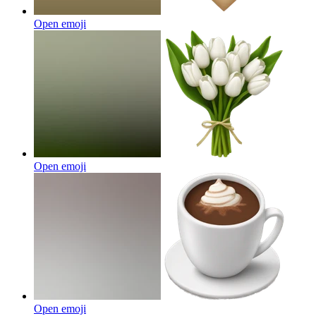
Open emoji
Open emoji
Open emoji