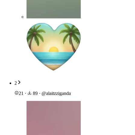
2
21
·
89
·
@
alaitzziganda