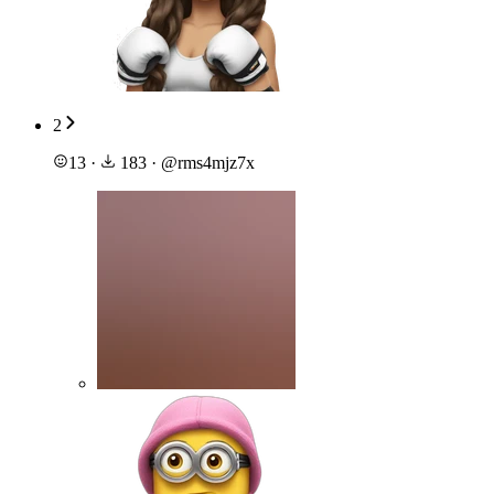
2
13
·
183
·
@
rms4mjz7x