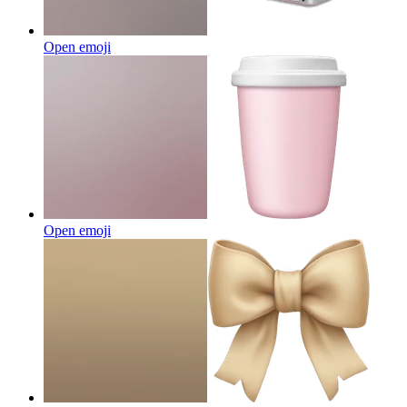
Open emoji
Open emoji