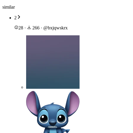
similar
2
28
·
266
·
@
bxjqwskrx