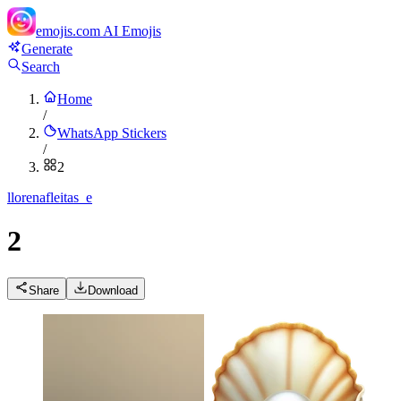
emojis.com
AI Emojis
Generate
Search
Home
/
WhatsApp Stickers
/
2
l
lorenafleitas_e
2
Share
Download