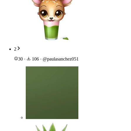
2
30
·
106
·
@
paulasanchez051