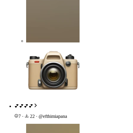
💕💕💕💕
7
·
22
·
@
efthimiapana