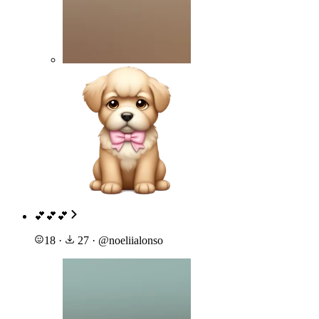
💕💕💕
18
·
27
·
@
noeliialonso