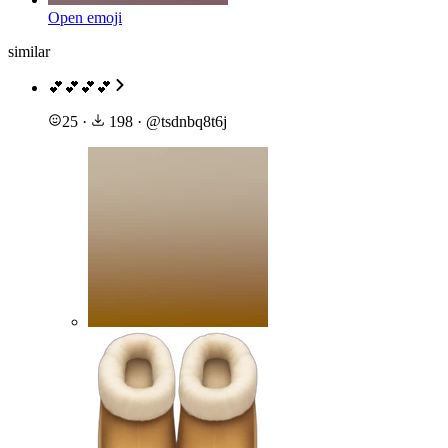
Open emoji
similar
💕💕💕💕
25
·
198
·
@
tsdnbq8t6j