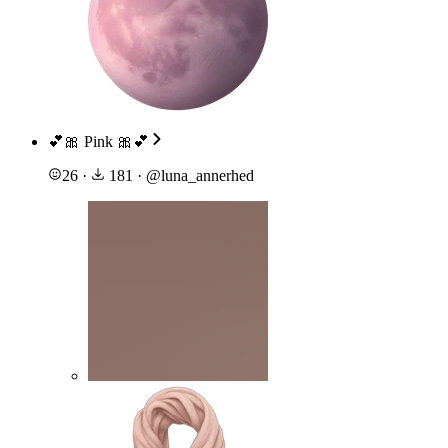
💕🎀 Pink 🎀💕
26
·
181
·
@
luna_annerhed