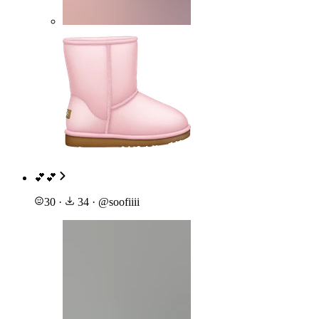
💕💕
30
·
34
·
@
soofiiii