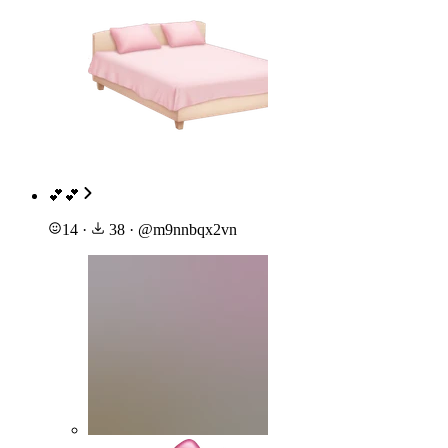
💕💕
14
·
38
·
@
m9nnbqx2vn