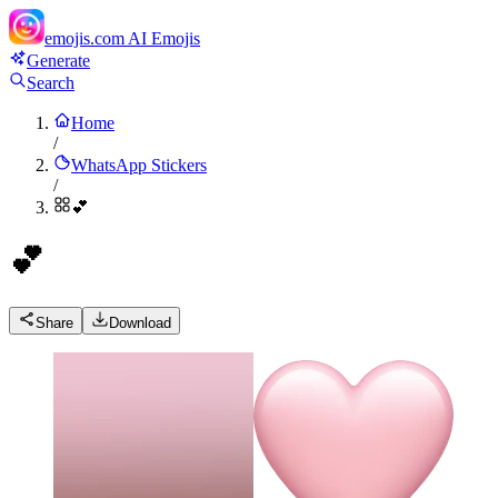
emojis.com
AI Emojis
Generate
Search
Home
/
WhatsApp Stickers
/
💕
💕
Share
Download