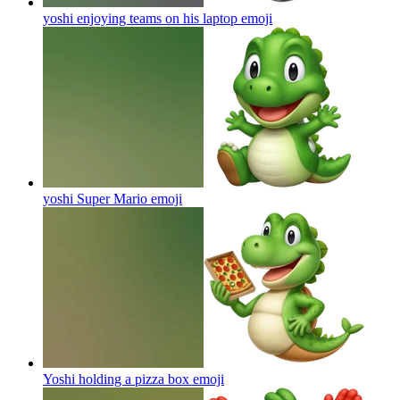
yoshi enjoying teams on his laptop
emoji
yoshi Super Mario
emoji
Yoshi holding a pizza box
emoji