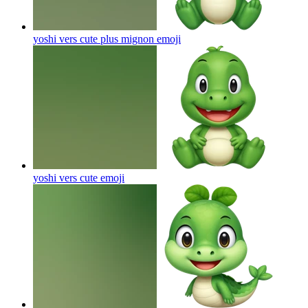
yoshi vers cute plus mignon
emoji
yoshi vers cute
emoji