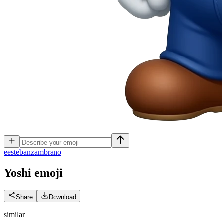
e
estebanzambrano
Yoshi
emoji
Share
Download
similar