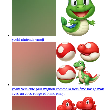
yoshi nintenda
emoji
yoshi vers cute plus mignon comme la troisième image mais
avec un coco rouge et blanc
emoji