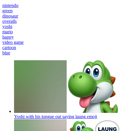
nintendo
green
dinosaur
overalls
yoshi
mario
happy
video game
cartoon
blue
Yoshi with his tongue out saying laung
emoji