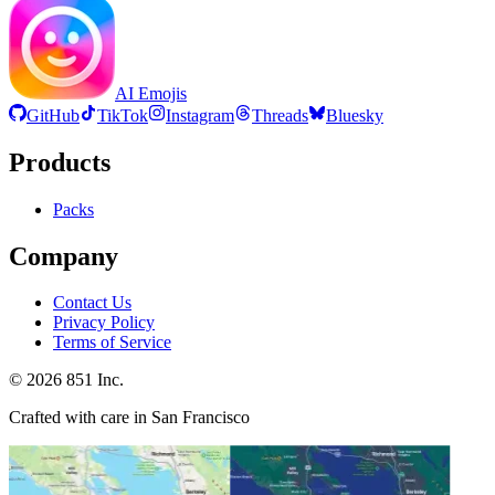
AI Emojis
GitHub
TikTok
Instagram
Threads
Bluesky
Products
Packs
Company
Contact Us
Privacy Policy
Terms of Service
©
2026
851 Inc.
Crafted with care in San Francisco