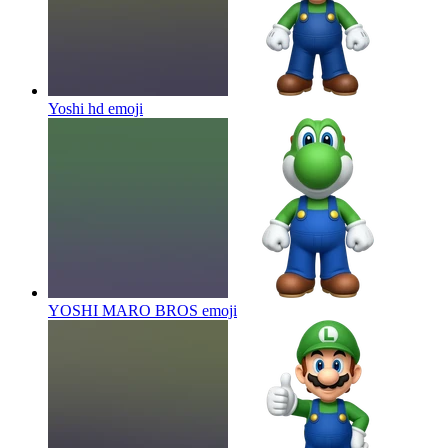
Yoshi hd
emoji
YOSHI MARO BROS
emoji