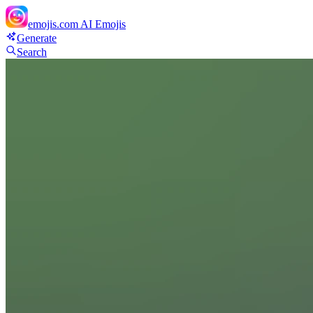
emojis.com
AI Emojis
Generate
Search