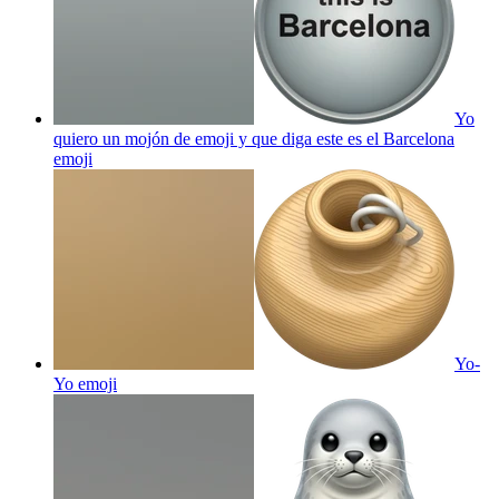
Yo
quiero un mojón de emoji y que diga este es el Barcelona
emoji
Yo-
Yo
emoji