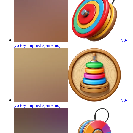
yo-
yo toy implied spin
emoji
yo-
yo toy implied spin
emoji