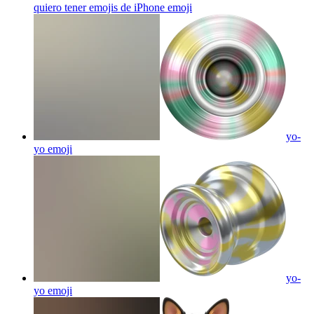
quiero tener emojis de iPhone
emoji
yo-
yo
emoji
yo-
yo
emoji