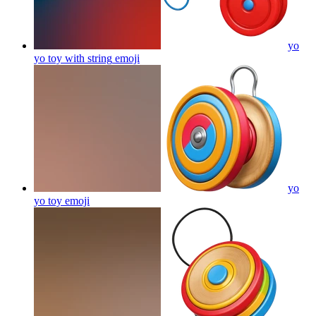
yo
yo toy with string
emoji
yo
yo toy
emoji