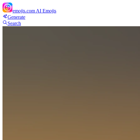
emojis.com
AI Emojis
Generate
Search