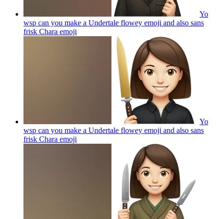
Yo
wsp can you make a Undertale flowey emoji and also sans
frisk Chara
emoji
Yo
wsp can you make a Undertale flowey emoji and also sans
frisk Chara
emoji