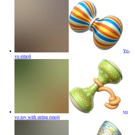
Yo-
yo
emoji
yo
yo toy with string
emoji