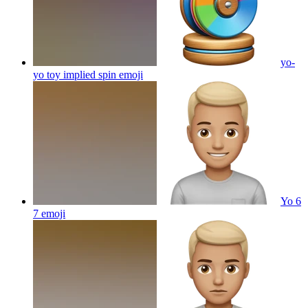
yo-
yo toy implied spin
emoji
Yo 6
7
emoji