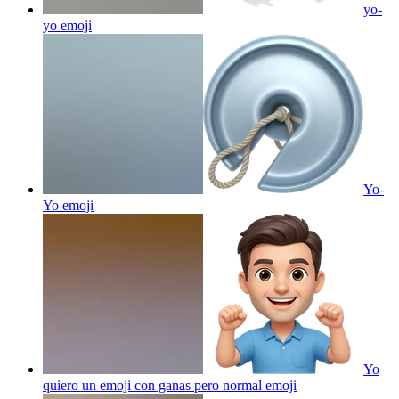
yo-
yo
emoji
Yo-
Yo
emoji
Yo
quiero un emoji con ganas pero normal
emoji