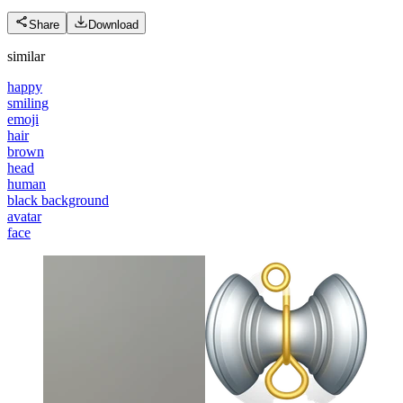
Share
Download
similar
happy
smiling
emoji
hair
brown
head
human
black background
avatar
face