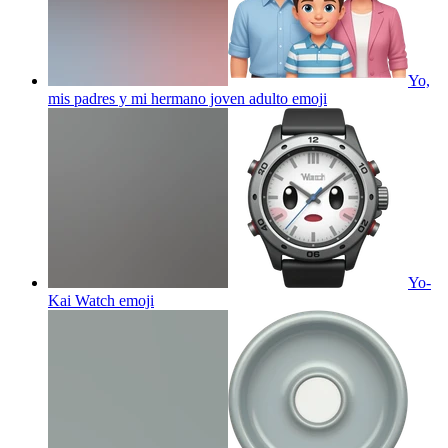
Yo,
mis padres y mi hermano joven adulto
emoji
Yo-
Kai Watch
emoji