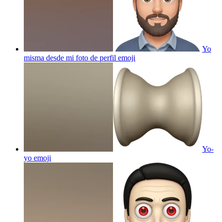
Yo
misma desde mi foto de perfil
emoji
Yo-
yo
emoji