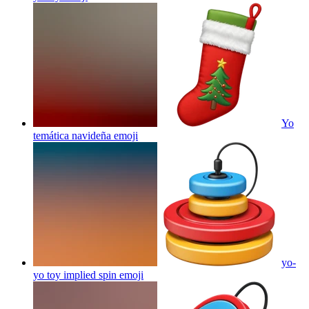
Yo
temática navideña
emoji
yo-
yo toy implied spin
emoji