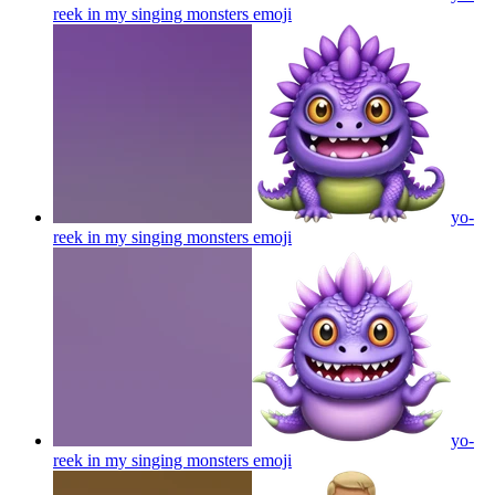
reek in my singing monsters
emoji
yo-
reek in my singing monsters
emoji
yo-
reek in my singing monsters
emoji