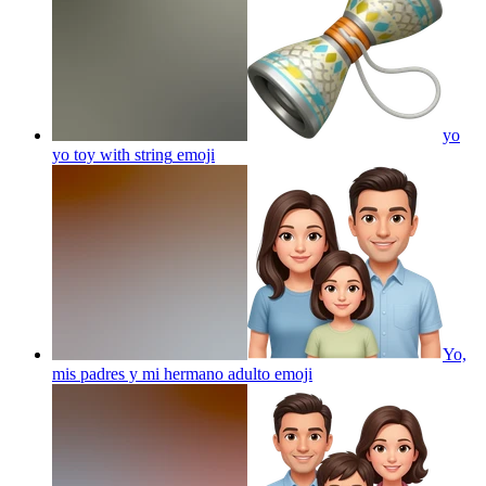
yo
yo toy with string
emoji
Yo,
mis padres y mi hermano adulto
emoji