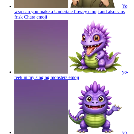
Yo
wsp can you make a Undertale flowey emoji and also sans
frisk Chara
emoji
yo-
reek in my singing monsters
emoji
yo-