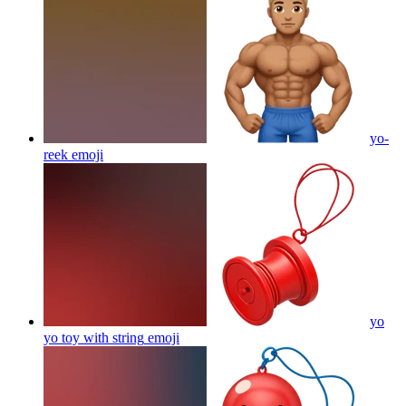
yo-
reek
emoji
yo
yo toy with string
emoji