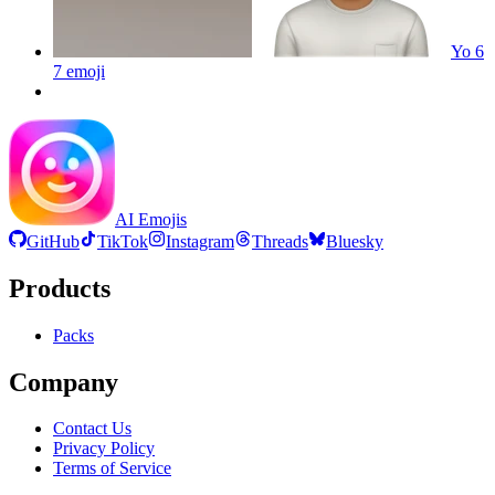
Yo 6
7
emoji
AI Emojis
GitHub
TikTok
Instagram
Threads
Bluesky
Products
Packs
Company
Contact Us
Privacy Policy
Terms of Service