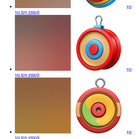
yo
yo toy
emoji
yo
yo toy
emoji
yo
yo toy
emoji