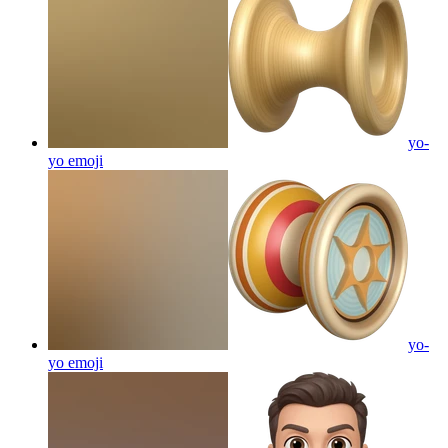
yo-
yo
emoji
yo-
yo
emoji