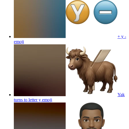
+ y -
emoji
Yak
turns to letter y
emoji