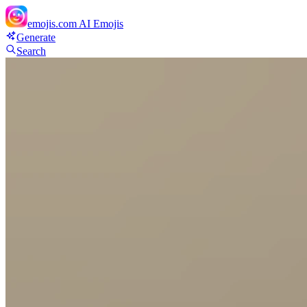
emojis.com
AI Emojis
Generate
Search