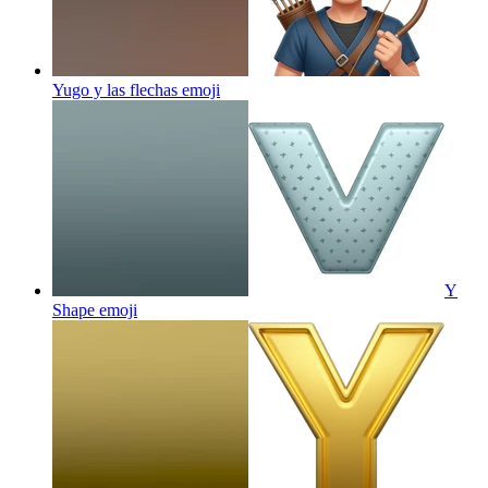
Yugo y las flechas
emoji
Y
Shape
emoji