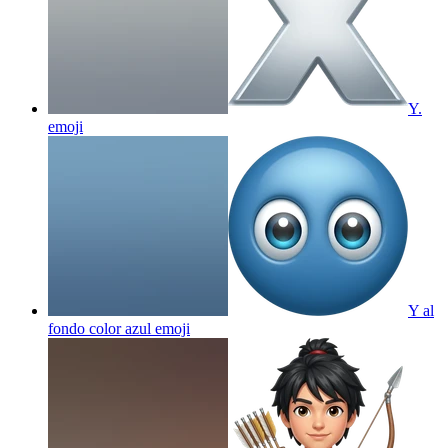
Y.
emoji
Y al
fondo color azul
emoji