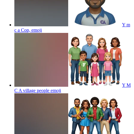
Y m
c a Cop,
emoji
Y M
C A village people
emoji