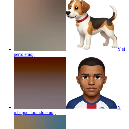
Y el
perro
emoji
Y
mbappe llorando
emoji