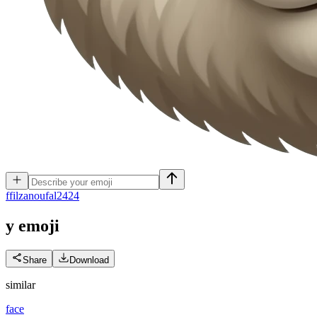
f
filzanoufal2424
y
emoji
Share
Download
similar
face