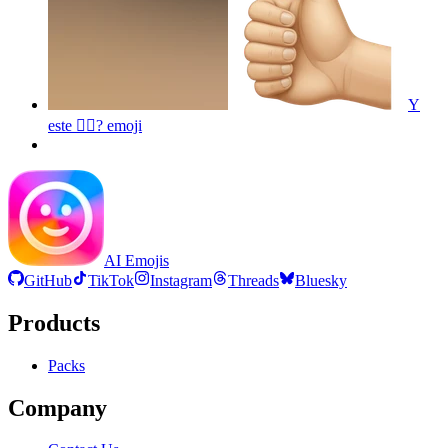
Y
este 👍🏼?
emoji
AI Emojis
GitHub
TikTok
Instagram
Threads
Bluesky
Products
Packs
Company