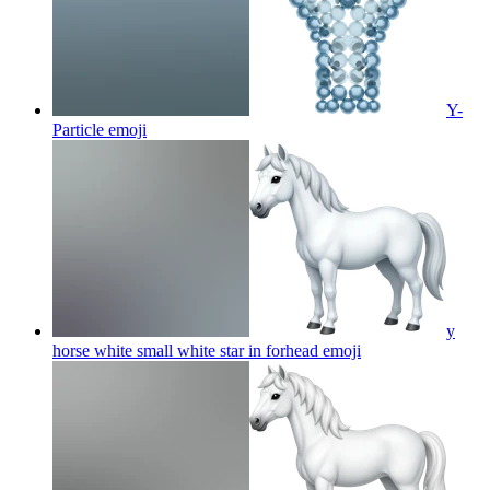
Y-
Particle
emoji
y
horse white small white star in forhead
emoji