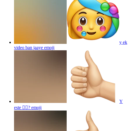
y ek
video ban jaaye
emoji
Y
este 👍🏼?
emoji