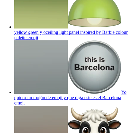
yellow green y oceiling light panel inspired by Barbie colour
palette
emoji
Yo
quiero un mojón de emoji y que diga este es el Barcelona
emoji