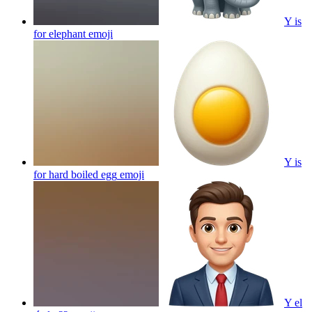
Y is
for elephant
emoji
Y is
for hard boiled egg
emoji
Y el