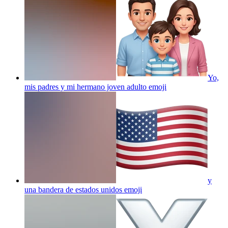
Yo,
mis padres y mi hermano joven adulto
emoji
y
una bandera de estados unidos
emoji