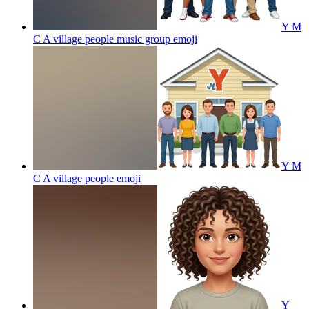
Y M
C A village people music group
emoji
Y M
C A village people
emoji
Y