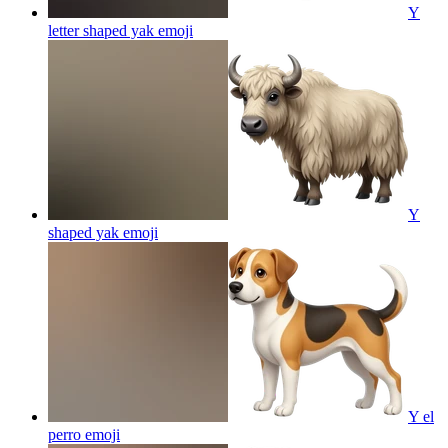
Y
letter shaped yak
emoji
Y
shaped yak
emoji
Y el
perro
emoji