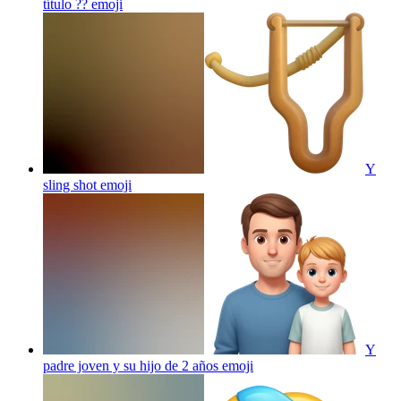
título ??
emoji
Y
sling shot
emoji
Y
padre joven y su hijo de 2 años
emoji