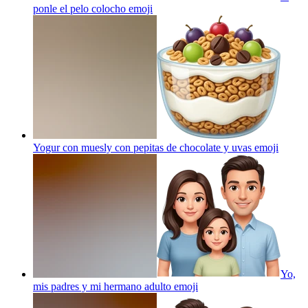
ponle el pelo colocho
emoji
Yogur con muesly con pepitas de chocolate y uvas
emoji
Yo,
mis padres y mi hermano adulto
emoji