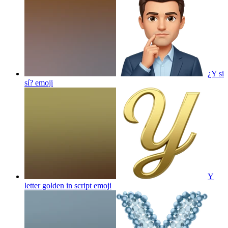
¿Y si
sí?
emoji
Y
letter golden in script
emoji