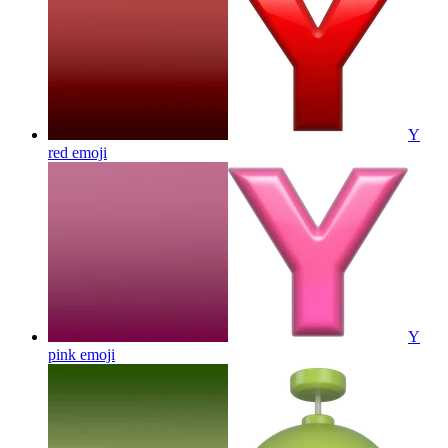
Y
red
emoji
Y
pink
emoji