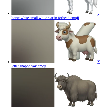
y
horse white small white star in forhead
emoji
Y
letter shaped yak
emoji