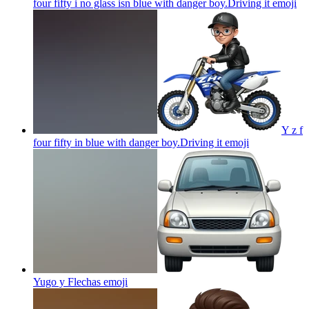
four fifty i no glass isn blue with danger boy.Driving it
emoji
Y z f
four fifty in blue with danger boy.Driving it
emoji
Yugo y Flechas
emoji