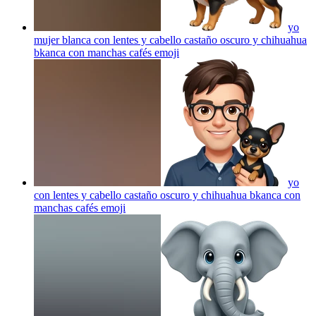
yo
mujer blanca con lentes y cabello castaño oscuro y chihuahua
bkanca con manchas cafés
emoji
yo
con lentes y cabello castaño oscuro y chihuahua bkanca con
manchas cafés
emoji