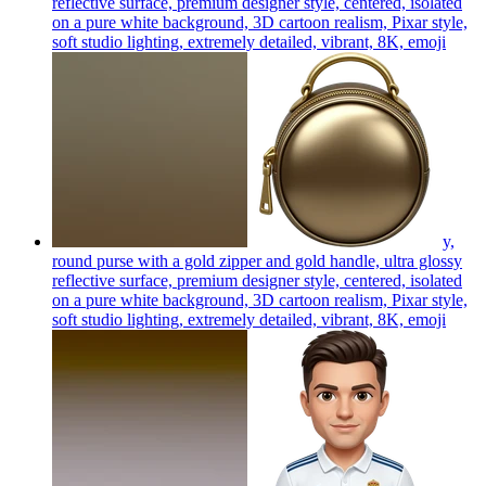
reflective surface, premium designer style, centered, isolated
on a pure white background, 3D cartoon realism, Pixar style,
soft studio lighting, extremely detailed, vibrant, 8K,
emoji
y,
round purse with a gold zipper and gold handle, ultra glossy
reflective surface, premium designer style, centered, isolated
on a pure white background, 3D cartoon realism, Pixar style,
soft studio lighting, extremely detailed, vibrant, 8K,
emoji