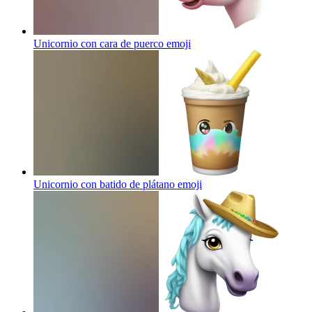
Unicornio con cara de puerco
emoji
Unicornio con batido de plátano
emoji