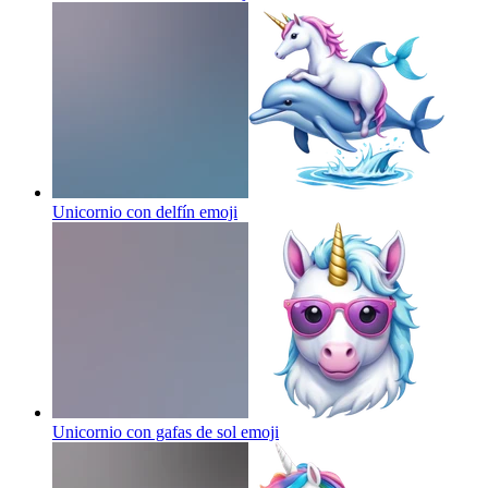
Unicornio con delfín
emoji
Unicornio con gafas de sol
emoji