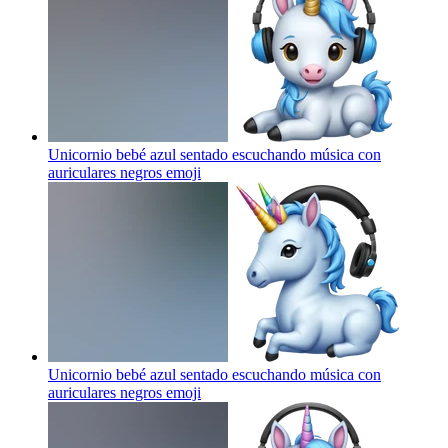
Unicornio bebé azul sentado escuchando música con
auriculares negros
emoji
Unicornio bebé azul sentado escuchando música con
auriculares negros
emoji