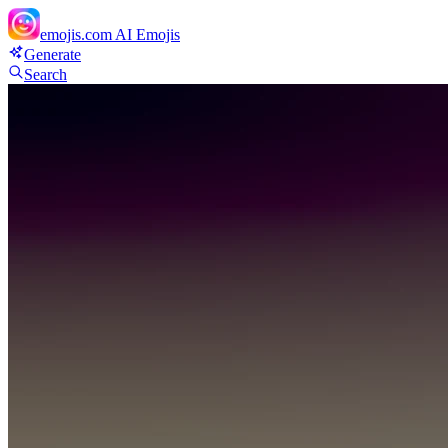
emojis.com
AI Emojis
Generate
Search