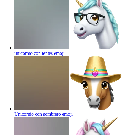
unicornio con lentes
emoji
Unicornio con sombrero
emoji