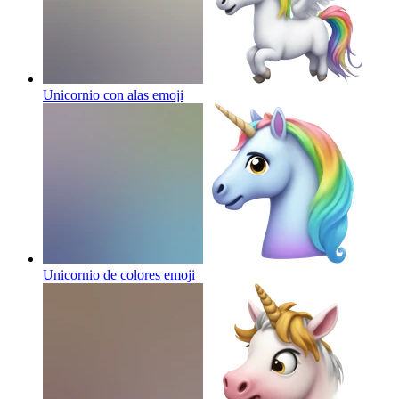
Unicornio con alas
emoji
Unicornio de colores
emoji