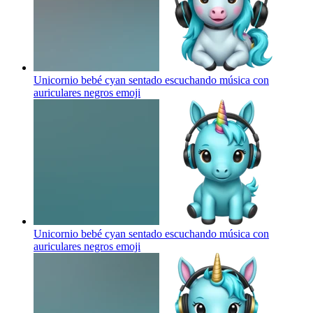
Unicornio bebé cyan sentado escuchando música con
auriculares negros
emoji
Unicornio bebé cyan sentado escuchando música con
auriculares negros
emoji