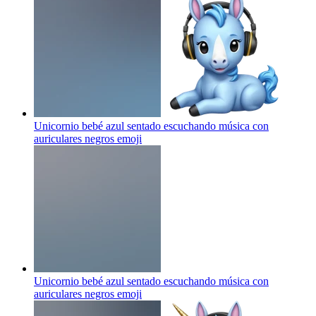
Unicornio bebé azul sentado escuchando música con
auriculares negros
emoji
Unicornio bebé azul sentado escuchando música con
auriculares negros
emoji