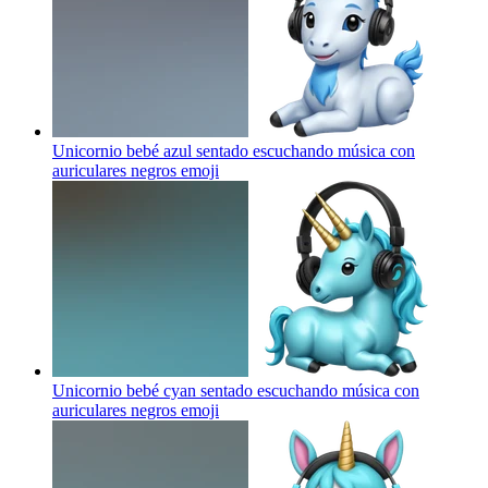
Unicornio bebé azul sentado escuchando música con
auriculares negros
emoji
Unicornio bebé cyan sentado escuchando música con
auriculares negros
emoji