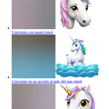
Unicornio con pastel
emoji
Unicornio en un arcoiris al lado del mar
emoji