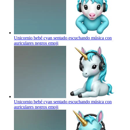
Unicornio bebé cyan sentado escuchando música con
auriculares negros
emoji
Unicornio bebé cyan sentado escuchando música con
auriculares negros
emoji