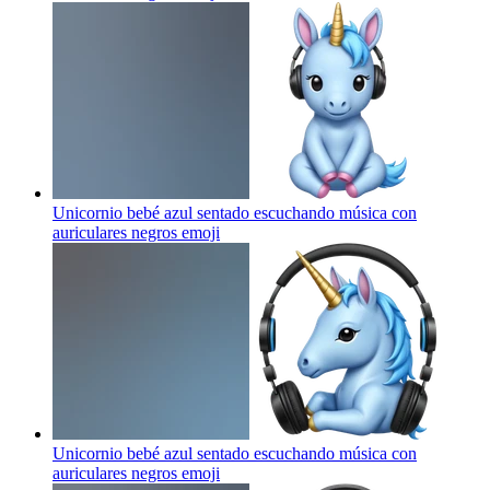
Unicornio bebé azul sentado escuchando música con
auriculares negros
emoji
Unicornio bebé azul sentado escuchando música con
auriculares negros
emoji