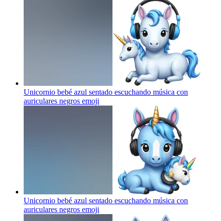
Unicornio bebé azul sentado escuchando música con
auriculares negros
emoji
Unicornio bebé azul sentado escuchando música con
auriculares negros
emoji