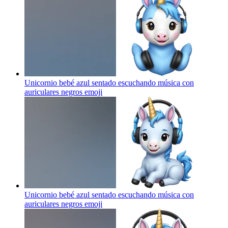
Unicornio bebé azul sentado escuchando música con
auriculares negros
emoji
Unicornio bebé azul sentado escuchando música con
auriculares negros
emoji