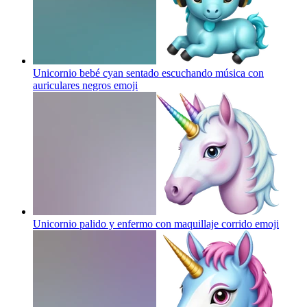
Unicornio bebé cyan sentado escuchando música con
auriculares negros
emoji
Unicornio palido y enfermo con maquillaje corrido
emoji