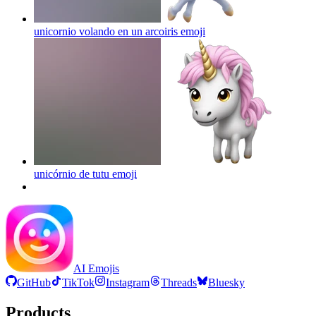
unicornio volando en un arcoiris
emoji
unicórnio de tutu
emoji
AI Emojis
GitHub
TikTok
Instagram
Threads
Bluesky
Products