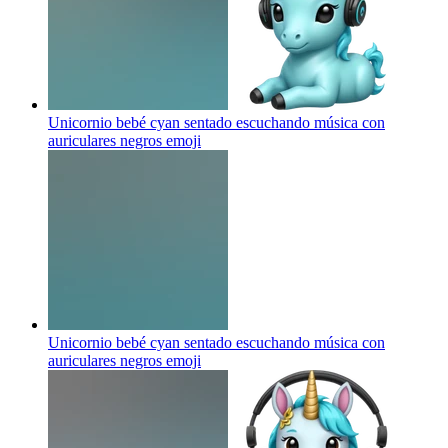
Unicornio bebé cyan sentado escuchando música con
auriculares negros
emoji
Unicornio bebé cyan sentado escuchando música con
auriculares negros
emoji