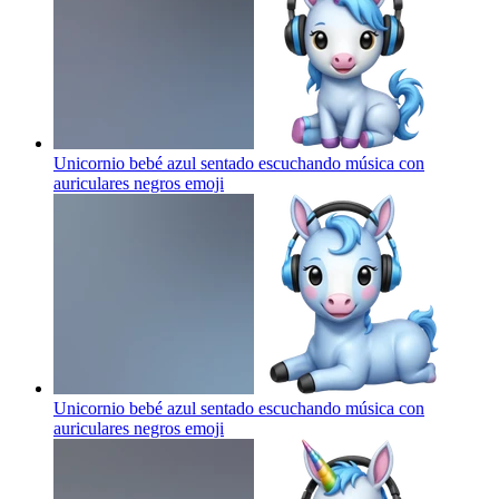
Unicornio bebé azul sentado escuchando música con
auriculares negros
emoji
Unicornio bebé azul sentado escuchando música con
auriculares negros
emoji