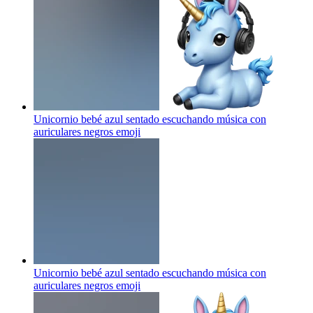
Unicornio bebé azul sentado escuchando música con
auriculares negros
emoji
Unicornio bebé azul sentado escuchando música con
auriculares negros
emoji