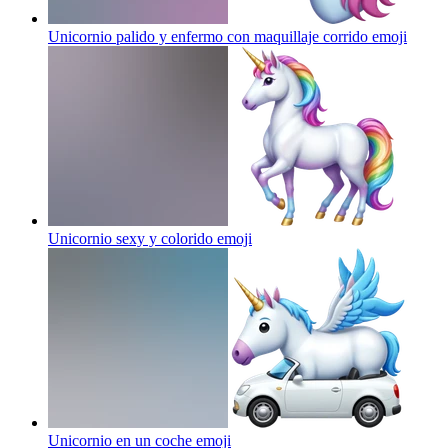
Unicornio palido y enfermo con maquillaje corrido
emoji
Unicornio sexy y colorido
emoji
Unicornio en un coche
emoji