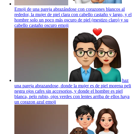
Emoji de una pareja abrazándose con corazones blancos al
rededor, la mujer de piel clara con cabello castaño y largo, y el
hombre solo un poco más oscuro de piel (mestizo claro) y su
cabello castaño oscuro
emoji
haz
una pareja abrazandose, donde la mujer es de piel morena peli
negra ojos cafes sin accesorios, y donde el hombre es piel
blanca, pelo rubio, ojos verdes con lentes arriba de ellos haya
un corazon azul
emoji