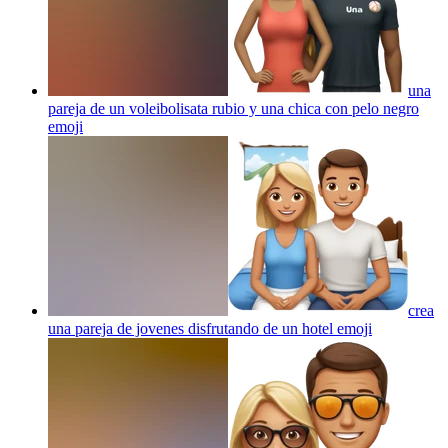
una
pareja de un voleibolisata rubio y una chica con pelo negro
emoji
crea
una pareja de jovenes disfrutando de un hotel
emoji