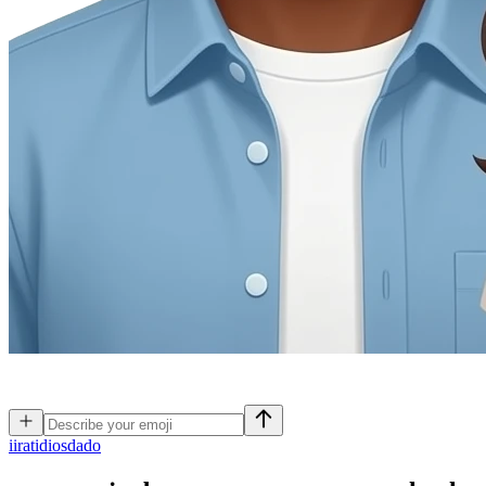
i
iratidiosdado