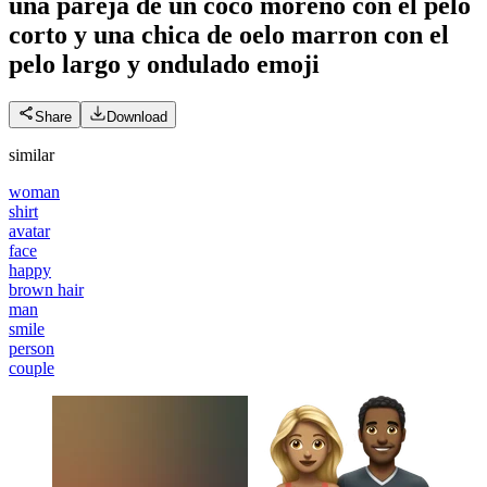
una pareja de un coco moreno con el pelo
corto y una chica de oelo marron con el
pelo largo y ondulado
emoji
Share
Download
similar
woman
shirt
avatar
face
happy
brown hair
man
smile
person
couple