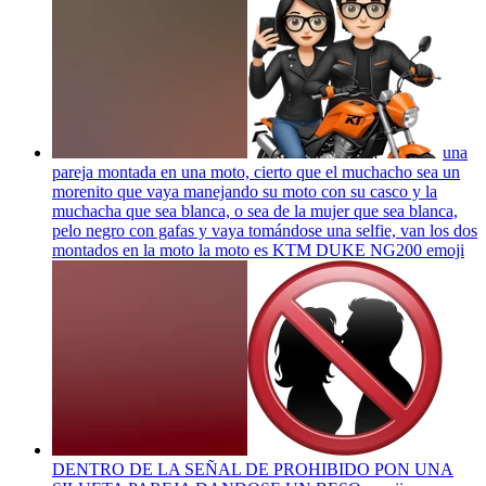
una
pareja montada en una moto, cierto que el muchacho sea un
morenito que vaya manejando su moto con su casco y la
muchacha que sea blanca, o sea de la mujer que sea blanca,
pelo negro con gafas y vaya tomándose una selfie, van los dos
montados en la moto la moto es KTM DUKE NG200
emoji
DENTRO DE LA SEÑAL DE PROHIBIDO PON UNA