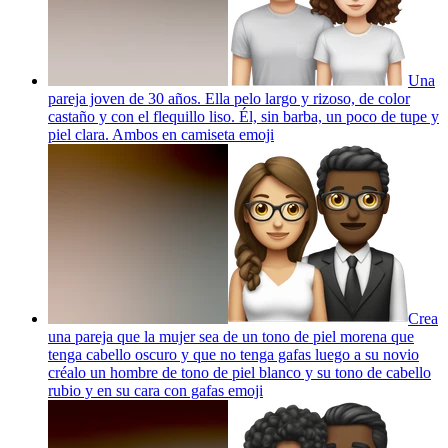
Una
pareja joven de 30 años. Ella pelo largo y rizoso, de color
castaño y con el flequillo liso. Él, sin barba, un poco de tupe y
piel clara. Ambos en camiseta
emoji
Crea
una pareja que la mujer sea de un tono de piel morena que
tenga cabello oscuro y que no tenga gafas luego a su novio
créalo un hombre de tono de piel blanco y su tono de cabello
rubio y en su cara con gafas
emoji