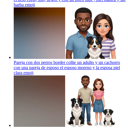
barba
emoji
Pareja con dos perros border collie un adulto y un cachorro
con una pareja de esposo el esposo moreno y la esposa piel
clara
emoji