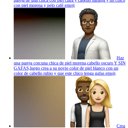
pareja de una chica con piel clara y cabello naranja y un chico
con piel morena y pelo café
emoji
Haz
una pareja con:una chica de piel morena,cabello oscuro Y SIN
GAFAS,luego crea a su novio color de piel blanco con un
color de cabello rubio y que este chico tenga gafas
emoji
Crea