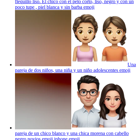
flequillo liso. El chico con el pelo corto, liso, negro y con un
poco tupe , piel blanca y sin barba
emoji
Una
pareja de dos niños, una niña y un niño adolescentes
emoji
pareja de un chico blanco y una chica morena con cabello
negro novios emoji iphone
emoji