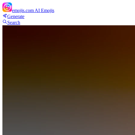
emojis.com
AI Emojis
Generate
Search