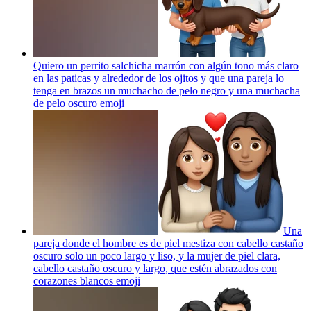
Quiero un perrito salchicha marrón con algún tono más claro
en las paticas y alrededor de los ojitos y que una pareja lo
tenga en brazos un muchacho de pelo negro y una muchacha
de pelo oscuro
emoji
Una
pareja donde el hombre es de piel mestiza con cabello castaño
oscuro solo un poco largo y liso, y la mujer de piel clara,
cabello castaño oscuro y largo, que estén abrazados con
corazones blancos
emoji