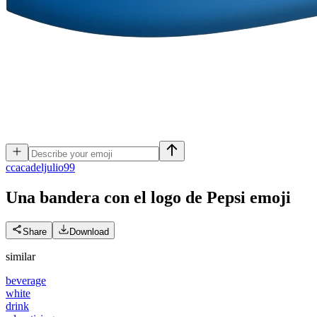
c
cacadeljulio99
Una bandera con el logo de Pepsi
emoji
Share
Download
similar
beverage
white
drink