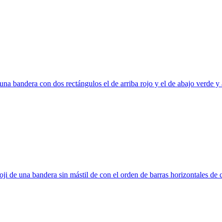
una bandera con dos rectángulos el de arriba rojo y el de abajo verde y a
ji de una bandera sin mástil de con el orden de barras horizontales de col