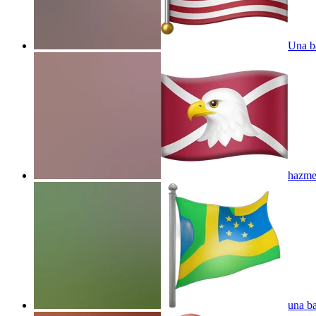
Una b
hazme 
una ba