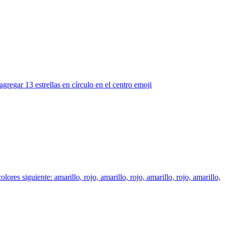
gregar 13 estrellas en círculo en el centro
emoji
ores siguiente: amarillo, rojo, amarillo, rojo, amarillo, rojo, amarillo,