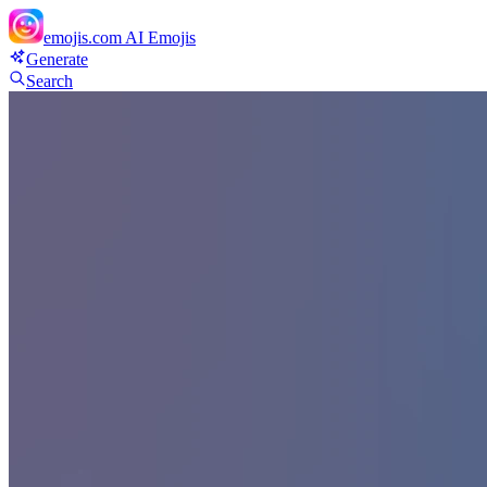
emojis.com
AI Emojis
Generate
Search