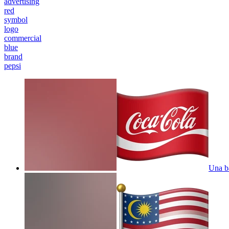
advertising
red
symbol
logo
commercial
blue
brand
pepsi
Una b