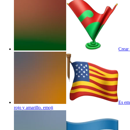
Crear 
Es emo
rojo y amarillo.
emoji