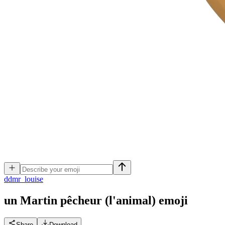
d
dmr_louise
un Martin pêcheur (l'animal)
emoji
Share
Download