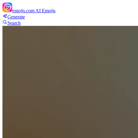
emojis.com
AI Emojis
Generate
Search