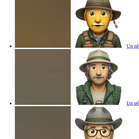
Un pê
Un pê