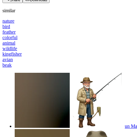
similar
nature
bird
feather
colorful
animal
wildlife
kingfisher
avian
beak
un Ma