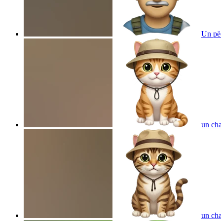
Un pë
un cha
un cha