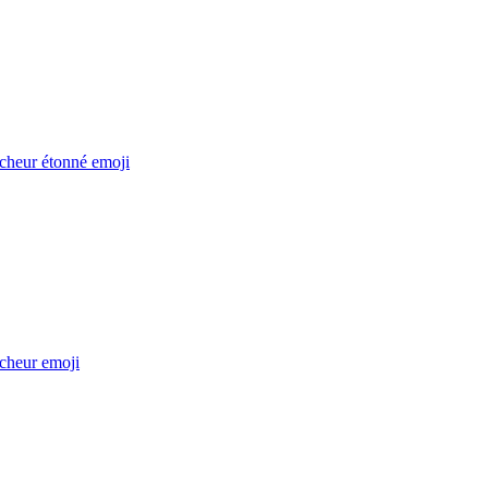
cheur étonné
emoji
cheur
emoji