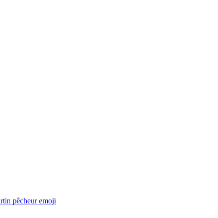
rtin pêcheur
emoji