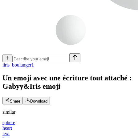
i
iris_boulanger1
Un emoji avec une écriture tout attaché :
Gabyy&Iris
emoji
Share
Download
similar
sphere
heart
text