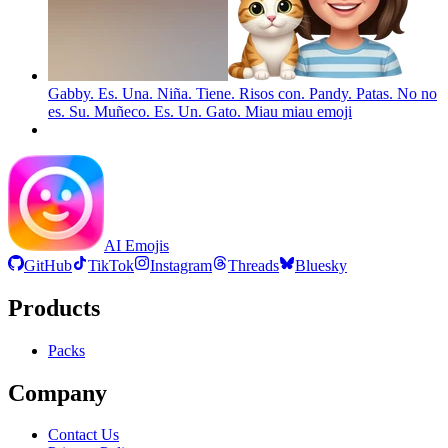
Gabby. Es. Una. Niña. Tiene. Risos con. Pandy. Patas. No no
es. Su. Muñeco. Es. Un. Gato. Miau miau
emoji
AI Emojis
GitHub
TikTok
Instagram
Threads
Bluesky
Products
Packs
Company
Contact Us