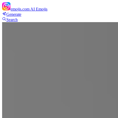
emojis.com
AI Emojis
Generate
Search