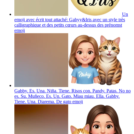
Un
emoji avec écrit tout attaché: Gabyy&Iris avec un style très
calligraphique et des petits cœurs au-dessus des prénomst
emoji
Gabby. Es. Una. Niña. Tiene. Risos con. Pandy. Patas. No no
es. Su. Muñeco. Es. Un. Gato. Miau miau. Ella. Gabby.
Tiene. Una. Diarema. De gato
emoji