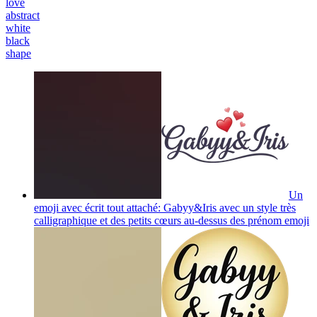
love
abstract
white
black
shape
Un
emoji avec écrit tout attaché: Gabyy&Iris avec un style très
calligraphique et des petits cœurs au-dessus des prénom
emoji