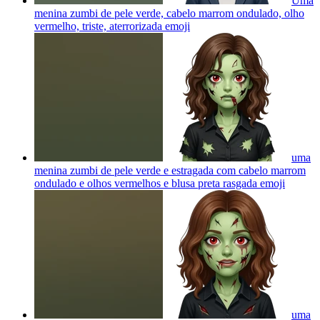
Uma
menina zumbi de pele verde, cabelo marrom ondulado, olho
vermelho, triste, aterrorizada
emoji
uma
menina zumbi de pele verde e estragada com cabelo marrom
ondulado e olhos vermelhos e blusa preta rasgada
emoji
uma