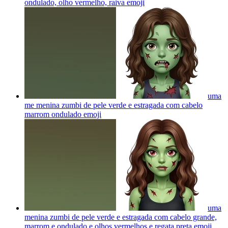
ondulado, olho vermelho, raiva
emoji
uma
me menina zumbi de pele verde e estragada com cabelo
marrom ondulado
emoji
uma
menina zumbi de pele verde e estragada com cabelo grande,
marrom e ondulado e olhos vermelhos e regata preta
emoji