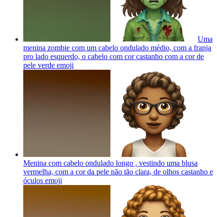
Uma
menina zombie com um cabelo ondulado médio, com a franja
pro lado esquerdo, o cabelo com cor castanho com a cor de
pele verde
emoji
Menina com cabelo ondulado longo , vestindo uma blusa
vermelha, com a cor da pele não tão clara, de olhos castanho e
óculos
emoji