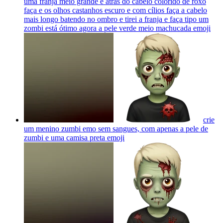
uma franja meio grande e atrás do cabelo colorido de roxo
faça e os olhos castanhos escuro e com cílios faça a cabelo
mais longo batendo no ombro e tirei a franja e faça tipo um
zombi está ótimo agora a pele verde meio machucada
emoji
crie
um menino zumbi emo sem sangues, com apenas a pele de
zumbi e uma camisa preta
emoji