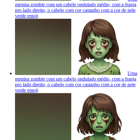
menina zombie com um cabelo ondulado médio, com a franja
pro lado direito, o cabelo com cor castanho com a cor de pele
verde
emoji
Uma
menina zombie com um cabelo ondulado médio, com a franja
pro lado direito, o cabelo com cor castanho com a cor de pele
verde
emoji