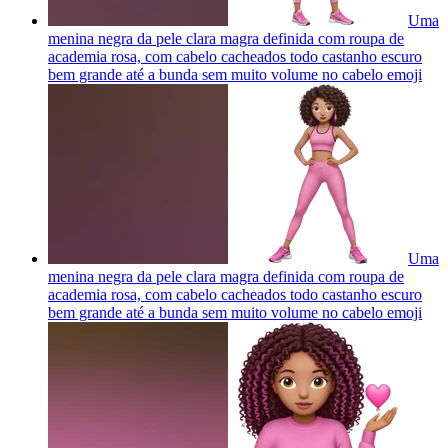
Uma
menina negra da pele clara magra definida com roupa de
academia rosa, com cabelo cacheados todo castanho escuro
bem grande até a bunda sem muito volume no cabelo
emoji
Uma
menina negra da pele clara magra definida com roupa de
academia rosa, com cabelo cacheados todo castanho escuro
bem grande até a bunda sem muito volume no cabelo
emoji