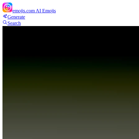
emojis.com
AI Emojis
Generate
Search