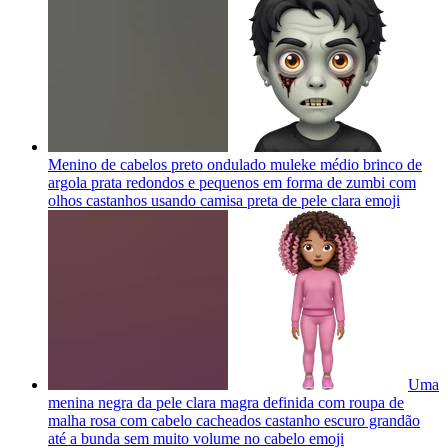
Menino de cabelos preto ondulado muleke médio brinco de
argola prata redondos e pequenos em forma de zumbi com
olhos castanhos usando camisa preta de pele clara
emoji
Uma
menina negra da pele clara magra definida com roupa de
malha rosa com cabelo cacheados castanho escuro grandão
até a bunda sem muito volume no cabelo
emoji