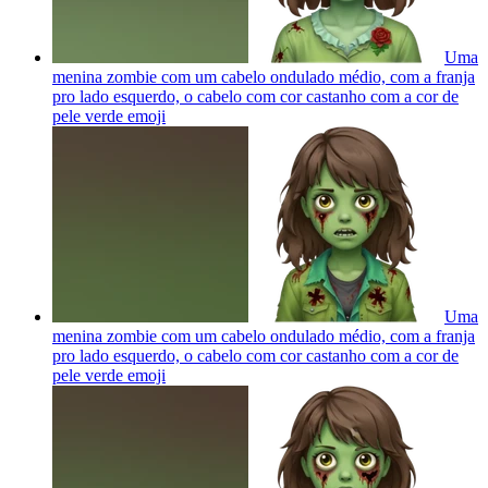
Uma
menina zombie com um cabelo ondulado médio, com a franja
pro lado esquerdo, o cabelo com cor castanho com a cor de
pele verde
emoji
Uma
menina zombie com um cabelo ondulado médio, com a franja
pro lado esquerdo, o cabelo com cor castanho com a cor de
pele verde
emoji