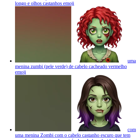
longo e olhos castanhos
emoji
uma
menina zumbi (pele verde) de cabelo cacheado vermelho
emoji
com
uma menina Zombi com o cabelo castanho escuro que tem