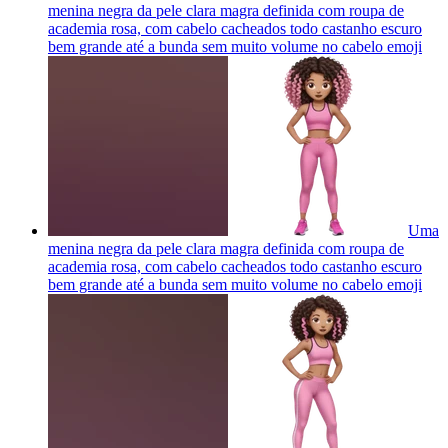
menina negra da pele clara magra definida com roupa de
academia rosa, com cabelo cacheados todo castanho escuro
bem grande até a bunda sem muito volume no cabelo
emoji
Uma
menina negra da pele clara magra definida com roupa de
academia rosa, com cabelo cacheados todo castanho escuro
bem grande até a bunda sem muito volume no cabelo
emoji