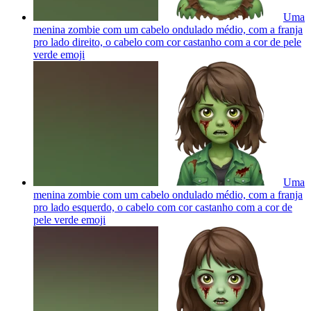
Uma
menina zombie com um cabelo ondulado médio, com a franja
pro lado direito, o cabelo com cor castanho com a cor de pele
verde
emoji
Uma
menina zombie com um cabelo ondulado médio, com a franja
pro lado esquerdo, o cabelo com cor castanho com a cor de
pele verde
emoji