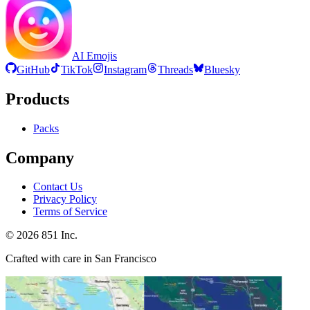
AI Emojis
GitHub
TikTok
Instagram
Threads
Bluesky
Products
Packs
Company
Contact Us
Privacy Policy
Terms of Service
©
2026
851 Inc.
Crafted with care in San Francisco