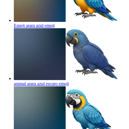
Emoji arara azul
emoji
animal arara azul escuro
emoji