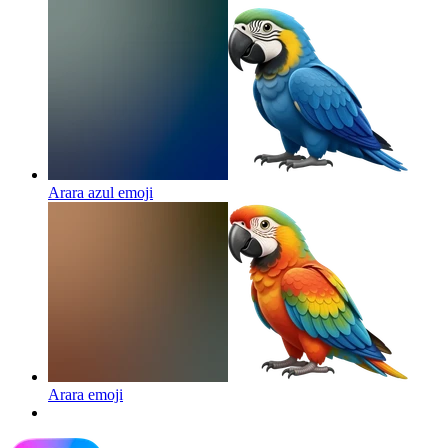
Arara azul
emoji
Arara
emoji