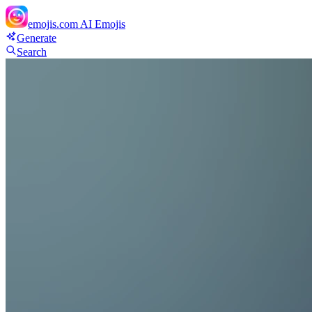
emojis.com
AI Emojis
Generate
Search