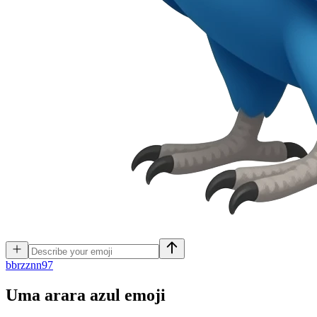
b
brzznn97
Uma arara azul
emoji