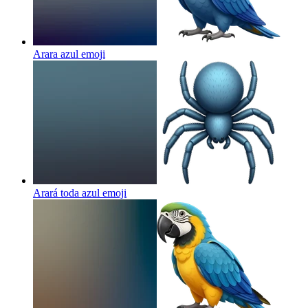
Arara azul
emoji
Arará toda azul
emoji