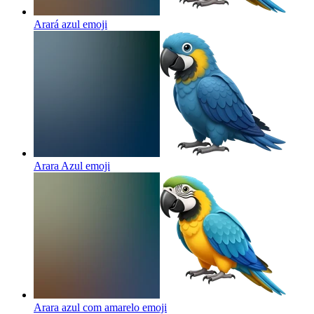
Arará azul
emoji
Arara Azul
emoji
Arara azul com amarelo
emoji