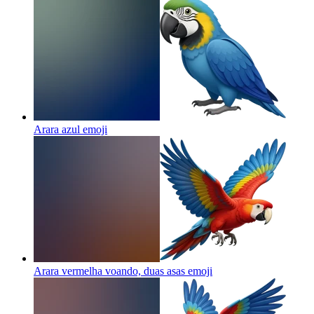
Arara azul
emoji
Arara vermelha voando, duas asas
emoji