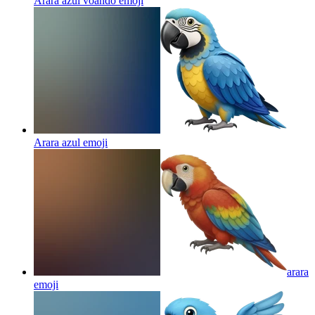
Arara azul voando
emoji
Arara azul
emoji
arara
emoji