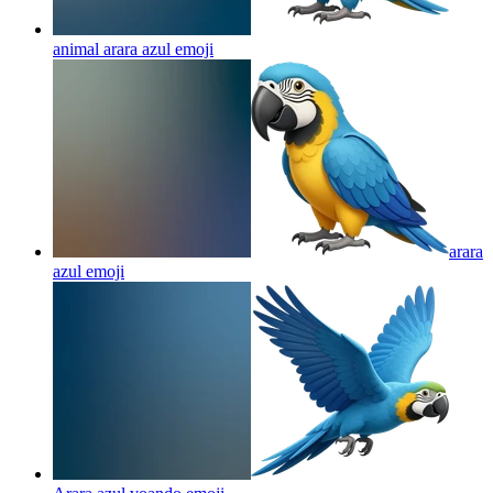
animal arara azul
emoji
arara
azul
emoji