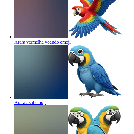
Arara vermelha voando
emoji
Arara azul
emoji