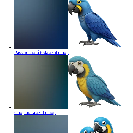
Passaro arará toda azul
emoji
emoji arara azul
emoji