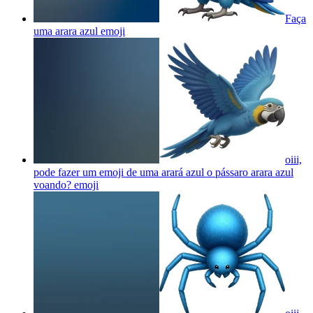
Faça
uma arara azul
emoji
oiii,
pode fazer um emoji de uma arará azul o pássaro arara azul
voando?
emoji