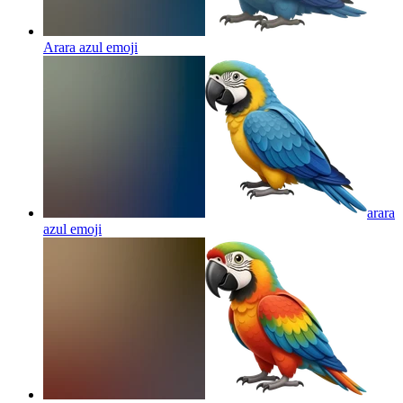
Arara azul
emoji
arara
azul
emoji