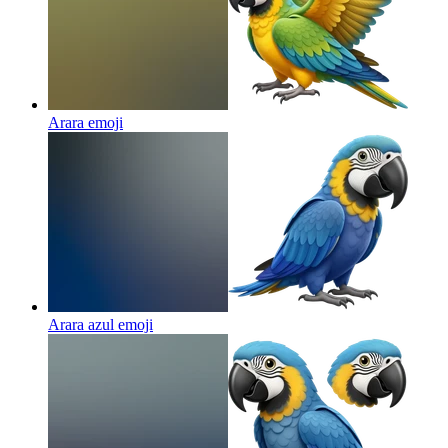
Arara
emoji
Arara azul
emoji