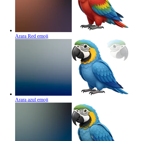
Arara Red
emoji
Arara azul
emoji