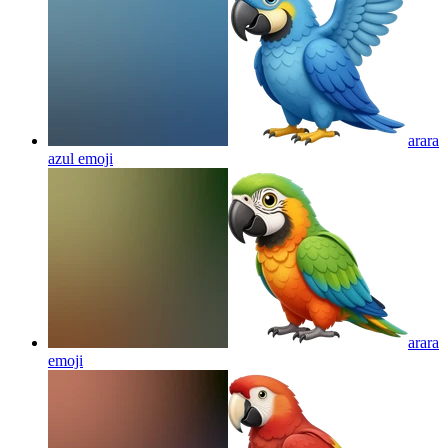
arara
azul
emoji
arara
emoji