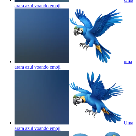
Uma
arara azul voando
emoji
uma
arara azul voando
emoji
Uma
arara azul voando
emoji