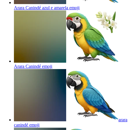
Arara Canindé azul e amarela
emoji
Arara Canindé
emoji
arara
canindé
emoji