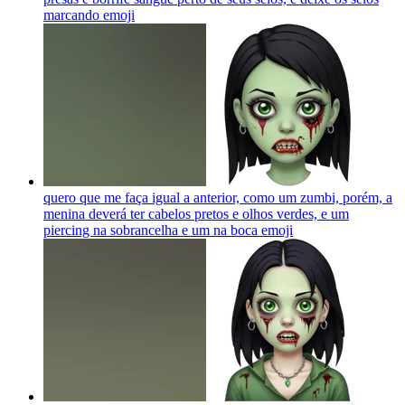
marcando
emoji
quero que me faça igual a anterior, como um zumbi, porém, a
menina deverá ter cabelos pretos e olhos verdes, e um
piercing na sobrancelha e um na boca
emoji