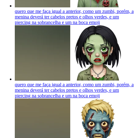
quero que me faça igual a anterior, como um zumbi, porém, a
menina deverá ter cabelos pretos e olhos verdes, e um
piercing na sobrancelha e um na boca
emoji
quero que me faça igual a anterior, como um zumbi, porém, a
menina deverá ter cabelos pretos e olhos verdes, e um
piercing na sobrancelha e um na boca
emoji