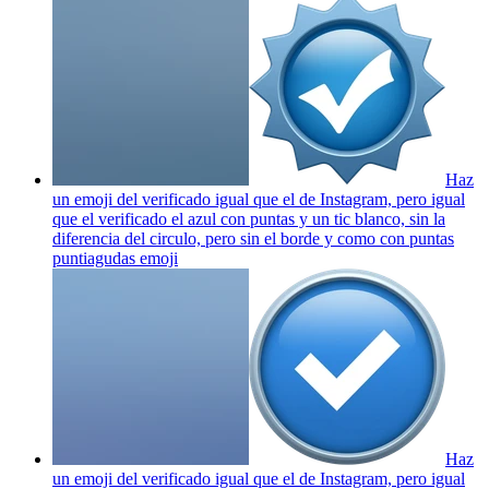
Haz
un emoji del verificado igual que el de Instagram, pero igual
que el verificado el azul con puntas y un tic blanco, sin la
diferencia del circulo, pero sin el borde y como con puntas
puntiagudas
emoji
Haz
un emoji del verificado igual que el de Instagram, pero igual