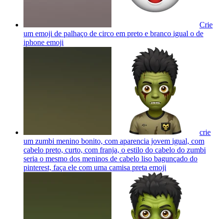
Crie
um emoji de palhaço de circo em preto e branco igual o de
iphone
emoji
crie
um zumbi menino bonito, com aparencia jovem igual, com
cabelo preto, curto, com franja, o estilo do cabelo do zumbi
seria o mesmo dos meninos de cabelo liso bagunçado do
pinterest, faça ele com uma camisa preta
emoji