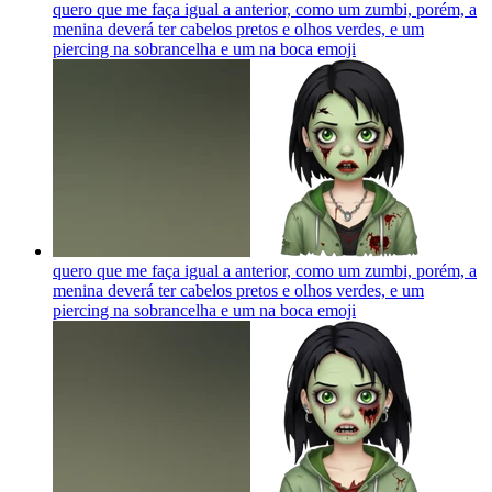
quero que me faça igual a anterior, como um zumbi, porém, a
menina deverá ter cabelos pretos e olhos verdes, e um
piercing na sobrancelha e um na boca
emoji
quero que me faça igual a anterior, como um zumbi, porém, a
menina deverá ter cabelos pretos e olhos verdes, e um
piercing na sobrancelha e um na boca
emoji