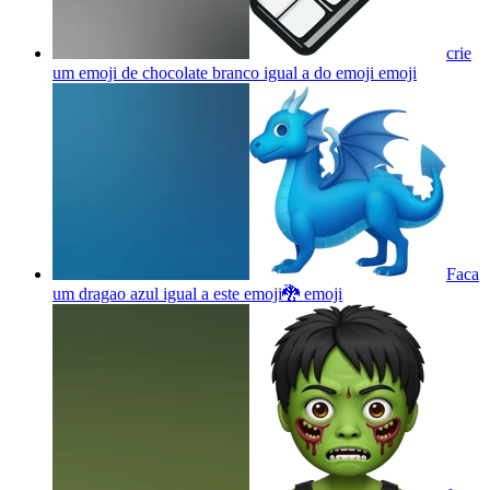
crie
um emoji de chocolate branco igual a do emoji
emoji
Faca
um dragao azul igual a este emoji🐉
emoji