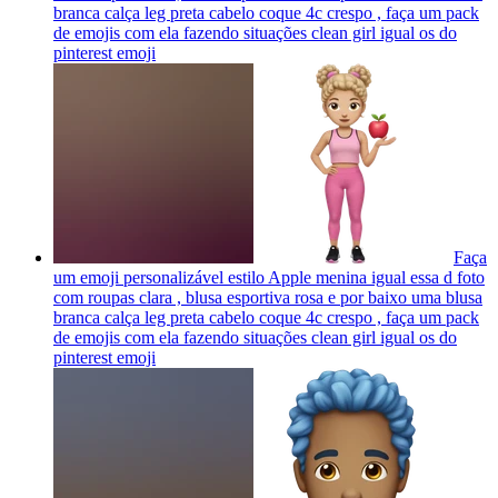
branca calça leg preta cabelo coque 4c crespo , faça um pack
de emojis com ela fazendo situações clean girl igual os do
pinterest
emoji
Faça
um emoji personalizável estilo Apple menina igual essa d foto
com roupas clara , blusa esportiva rosa e por baixo uma blusa
branca calça leg preta cabelo coque 4c crespo , faça um pack
de emojis com ela fazendo situações clean girl igual os do
pinterest
emoji