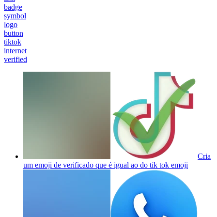
badge
symbol
logo
button
tiktok
internet
verified
Cria
um emoji de verificado que é igual ao do tik tok
emoji