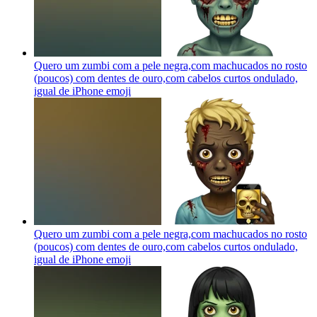
Quero um zumbi com a pele negra,com machucados no rosto
(poucos) com dentes de ouro,com cabelos curtos ondulado,
igual de iPhone
emoji
Quero um zumbi com a pele negra,com machucados no rosto
(poucos) com dentes de ouro,com cabelos curtos ondulado,
igual de iPhone
emoji