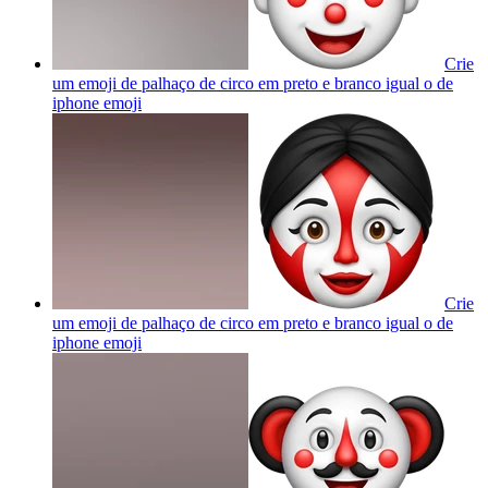
Crie
um emoji de palhaço de circo em preto e branco igual o de
iphone
emoji
Crie
um emoji de palhaço de circo em preto e branco igual o de
iphone
emoji