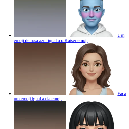
Um
emoji de rosa azul igual a o Kaiser
emoji
Faça
um emoji igual a ela
emoji