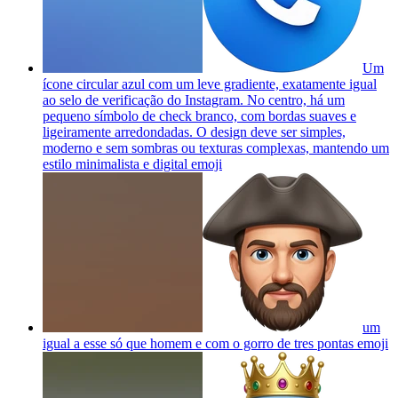
Um
ícone circular azul com um leve gradiente, exatamente igual
ao selo de verificação do Instagram. No centro, há um
pequeno símbolo de check branco, com bordas suaves e
ligeiramente arredondadas. O design deve ser simples,
moderno e sem sombras ou texturas complexas, mantendo um
estilo minimalista e digital
emoji
um
igual a esse só que homem e com o gorro de tres pontas
emoji