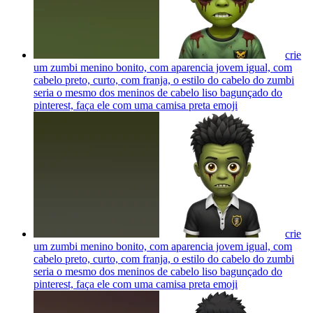
crie
um zumbi menino bonito, com aparencia jovem igual, com
cabelo preto, curto, com franja, o estilo do cabelo do zumbi
seria o mesmo dos meninos de cabelo liso bagunçado do
pinterest, faça ele com uma camisa preta
emoji
crie
um zumbi menino bonito, com aparencia jovem igual, com
cabelo preto, curto, com franja, o estilo do cabelo do zumbi
seria o mesmo dos meninos de cabelo liso bagunçado do
pinterest, faça ele com uma camisa preta
emoji