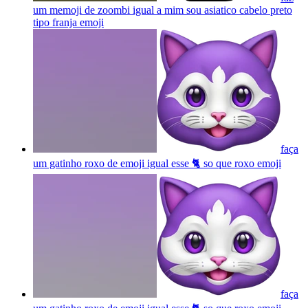
um memoji de zoombi igual a mim sou asiatico cabelo preto
tipo franja
emoji
faça
um gatinho roxo de emoji igual esse 🐈 so que roxo
emoji
faça