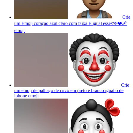
Crie
um Emoji coração azul claro com faixa E igual esses🩵❤️‍🩹
emoji
Crie
um emoji de palhaço de circo em preto e branco igual o de
iphone
emoji