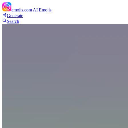
emojis.com
AI Emojis
Generate
Search