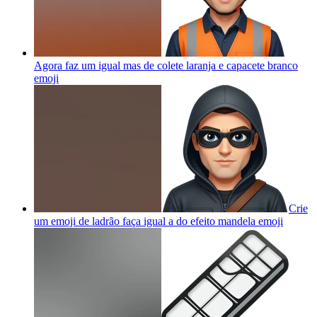
Agora faz um igual mas de colete laranja e capacete branco
emoji
Crie
um emoji de ladrão faça igual a do efeito mandela
emoji