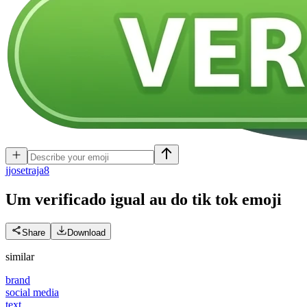
j
josetraja8
Um verificado igual au do tik tok
emoji
Share
Download
similar
brand
social media
text