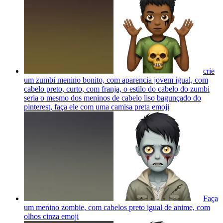
crie
um zumbi menino bonito, com aparencia jovem igual, com
cabelo preto, curto, com franja, o estilo do cabelo do zumbi
seria o mesmo dos meninos de cabelo liso bagunçado do
pinterest, faça ele com uma camisa preta
emoji
Faça
um menino zombie, com cabelos preto igual de anime, com
olhos cinza
emoji