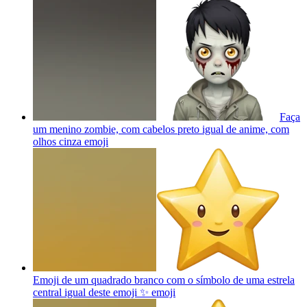
Faça
um menino zombie, com cabelos preto igual de anime, com
olhos cinza
emoji
Emoji de um quadrado branco com o símbolo de uma estrela
central igual deste emoji ✨
emoji