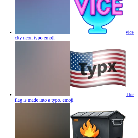
vice
city neon typo
emoji
This
flag is made into a typo.
emoji