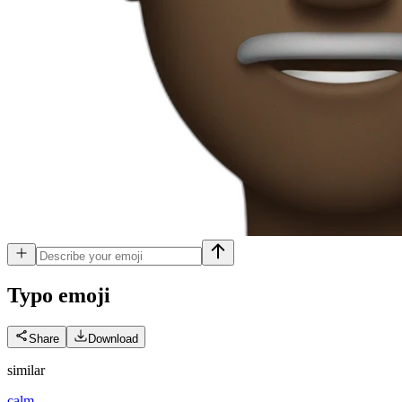
Typo
emoji
Share
Download
similar
calm