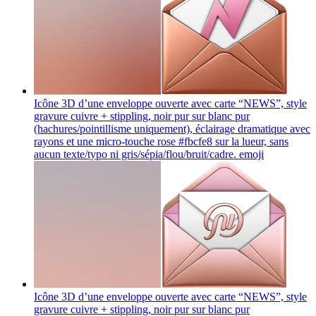
Icône 3D d’une enveloppe ouverte avec carte “NEWS”, style
gravure cuivre + stippling, noir pur sur blanc pur
(hachures/pointillisme uniquement), éclairage dramatique avec
rayons et une micro-touche rose #fbcfe8 sur la lueur, sans
aucun texte/typo ni gris/sépia/flou/bruit/cadre.
emoji
Icône 3D d’une enveloppe ouverte avec carte “NEWS”, style
gravure cuivre + stippling, noir pur sur blanc pur