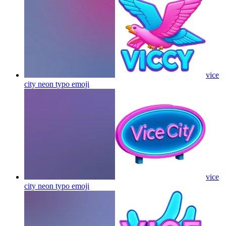
vice
city neon typo
emoji
vice
city neon typo
emoji