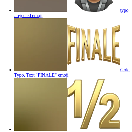
typo
: rejected
emoji
Gold
Typo, Text "FINALE"
emoji