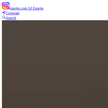
emojis.com
AI Emojis
Generate
Search