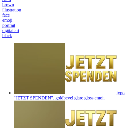
brown
illustration
face
emoji
portrait
digital art
black
typo
"JETZT SPENDEN", goldbevel glare gloss
emoji