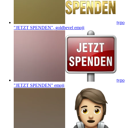
typo
"JETZT SPENDEN", goldbevel
emoji
typo
"JETZT SPENDEN"
emoji