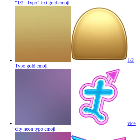
"1/2" Typo Text gold
emoji
1/2
Typo gold
emoji
vice
city neon typo
emoji