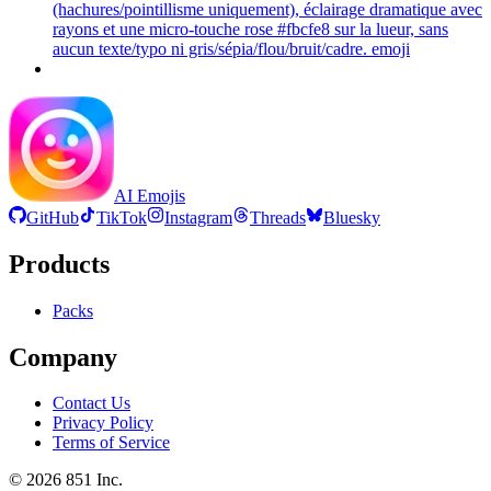
(hachures/pointillisme uniquement), éclairage dramatique avec
rayons et une micro-touche rose #fbcfe8 sur la lueur, sans
aucun texte/typo ni gris/sépia/flou/bruit/cadre.
emoji
AI Emojis
GitHub
TikTok
Instagram
Threads
Bluesky
Products
Packs
Company
Contact Us
Privacy Policy
Terms of Service
©
2026
851 Inc.