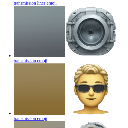
transmission lines
emoji
transmission
emoji
transmission
emoji