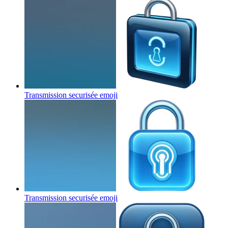
Transmission securisée
emoji
Transmission securisée
emoji