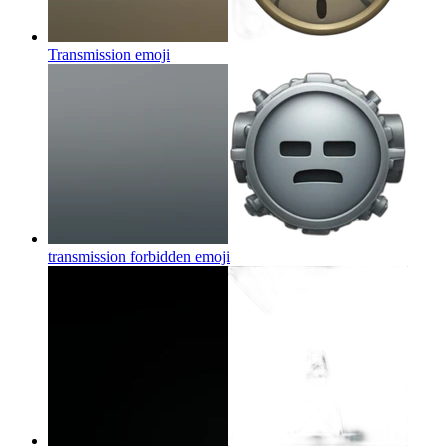
Transmission
emoji
transmission forbidden
emoji