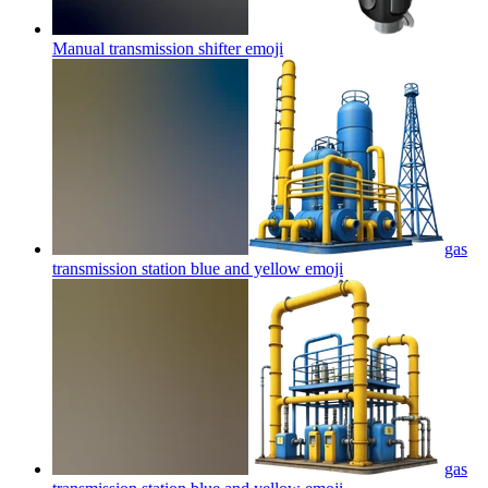
Manual transmission shifter
emoji
gas
transmission station blue and yellow
emoji
gas