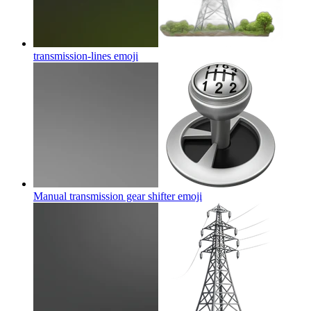
transmission-lines
emoji
Manual transmission gear shifter
emoji