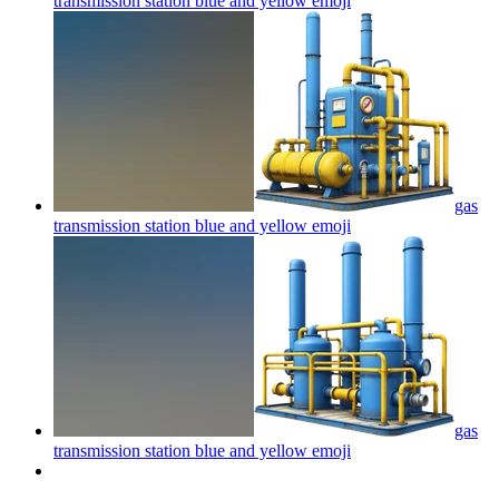
transmission station blue and yellow
emoji
gas
transmission station blue and yellow
emoji
gas
transmission station blue and yellow
emoji