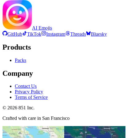
AI Emojis
GitHub
TikTok
Instagram
Threads
Bluesky
Products
Packs
Company
Contact Us
Privacy Policy
Terms of Service
©
2026
851 Inc.
Crafted with care in San Francisco