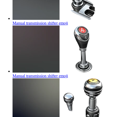
Manual transmission shifter
emoji
Manual transmission shifter
emoji