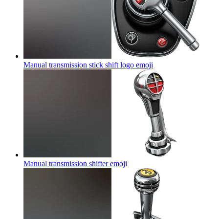
Manual transmission stick shift logo
emoji
Manual transmission shifter
emoji