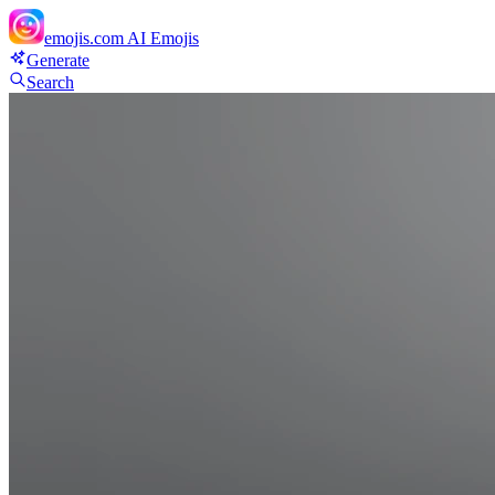
emojis.com
AI Emojis
Generate
Search