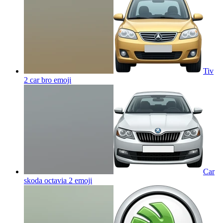
Tiv
2 car bro
emoji
Car
skoda octavia 2
emoji