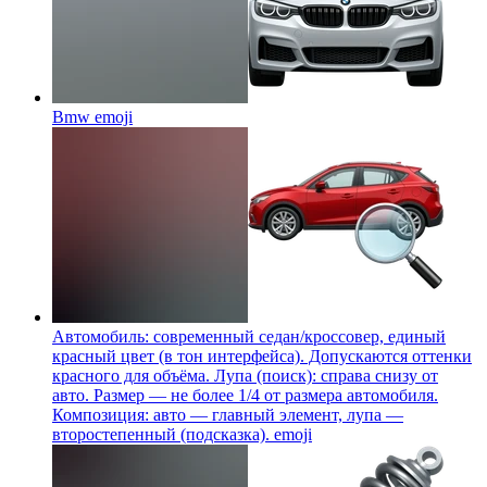
Bmw
emoji
Автомобиль: современный седан/кроссовер, единый
красный цвет (в тон интерфейса). Допускаются оттенки
красного для объёма. Лупа (поиск): справа снизу от
авто. Размер — не более 1/4 от размера автомобиля.
Композиция: авто — главный элемент, лупа —
второстепенный (подсказка).
emoji