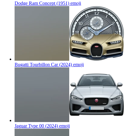
Dodge Ram Concept (1951)
emoji
Bugatti Tourbillon Car (2024)
emoji
Jaguar Type 00 (2024)
emoji