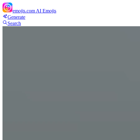
emojis.com
AI Emojis
Generate
Search