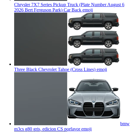
Chrysler 7X7 Series Pickup Truck (Plate Number August 6
2026 Bert Ferguson Park) Car Back
emoji
Three Black Chevrolet Tahoe (Cross Lines)
emoji
bmw
m3cs g80 gris, edicion CS porfavor
emoji