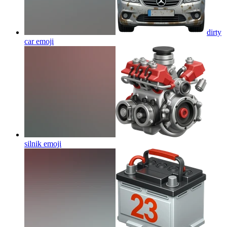
dirty
car
emoji
silnik
emoji