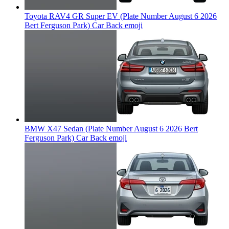
Toyota RAV4 GR Super EV (Plate Number August 6 2026
Bert Ferguson Park) Car Back
emoji
BMW X47 Sedan (Plate Number August 6 2026 Bert
Ferguson Park) Car Back
emoji