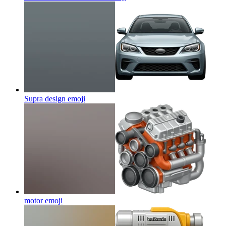
Supra design
emoji
motor
emoji