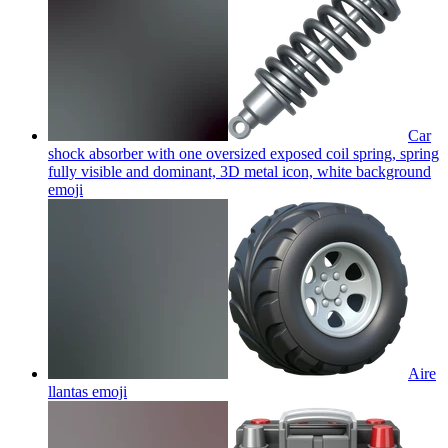
Car
shock absorber with one oversized exposed coil spring, spring
fully visible and dominant, 3D metal icon, white background
emoji
Aire
llantas
emoji