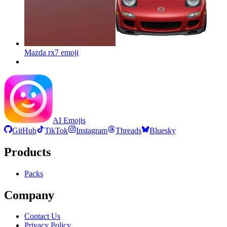
Mazda rx7
emoji
AI Emojis
GitHub
TikTok
Instagram
Threads
Bluesky
Products
Packs
Company
Contact Us
Privacy Policy