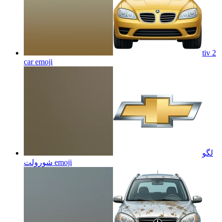
tiv 2
car
emoji
لگو
شورولت
emoji