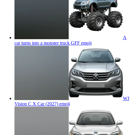
A
car turns into a monster truck GFF
emoji
WJ
Vision C X Car (2027)
emoji