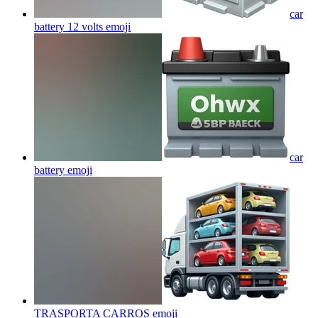
car
battery 12 volts
emoji
car
battery
emoji
TRASPORTA CARROS
emoji