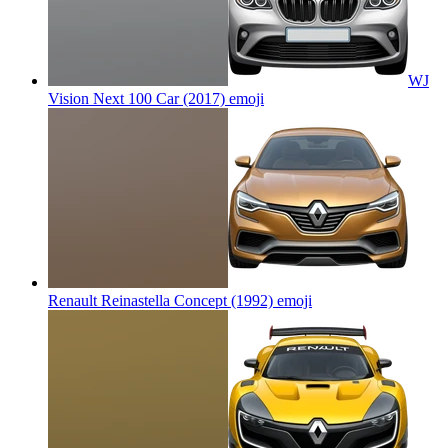
WJ
Vision Next 100 Car (2017)
emoji
Renault Reinastella Concept (1992)
emoji