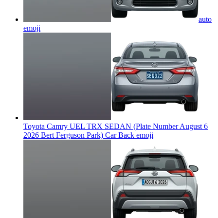
auto
emoji
Toyota Camry UEL TRX SEDAN (Plate Number August 6
2026 Bert Ferguson Park) Car Back
emoji