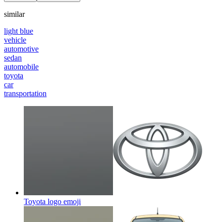
similar
light blue
vehicle
automotive
sedan
automobile
toyota
car
transportation
Toyota logo
emoji