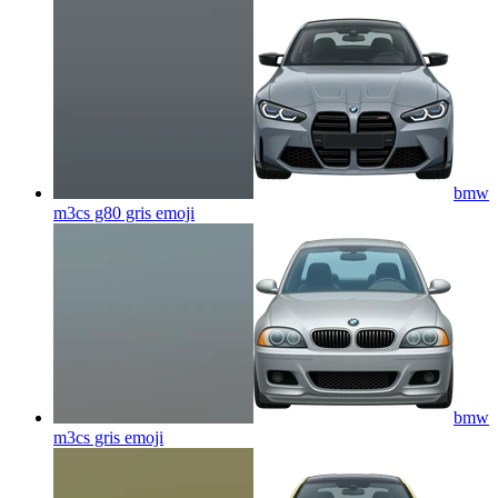
bmw
m3cs g80 gris
emoji
bmw
m3cs gris
emoji