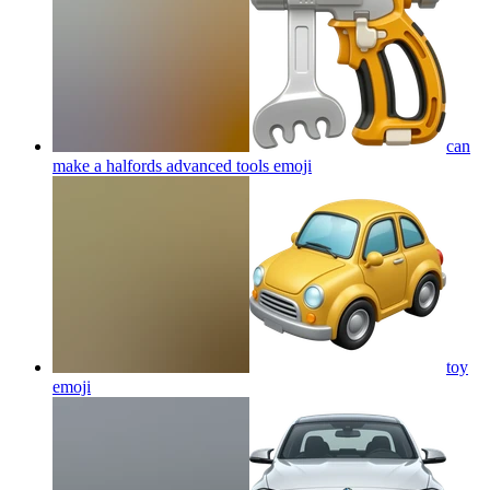
can
make a halfords advanced tools
emoji
toy
emoji