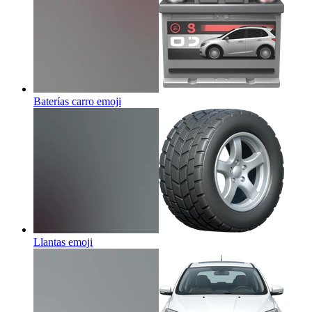
Baterías carro
emoji
Llantas
emoji