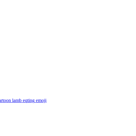
artoon lamb eqting
emoji