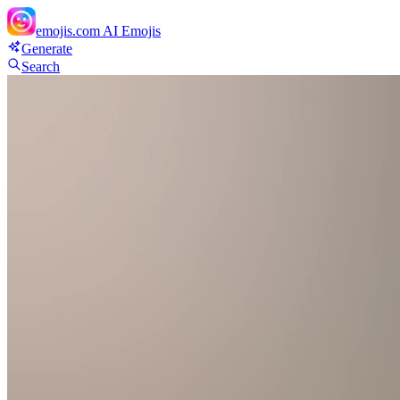
emojis.com
AI Emojis
Generate
Search