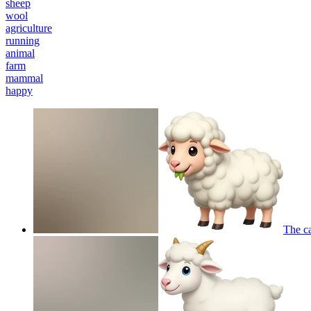
sheep
wool
agriculture
running
animal
farm
mammal
happy
The c