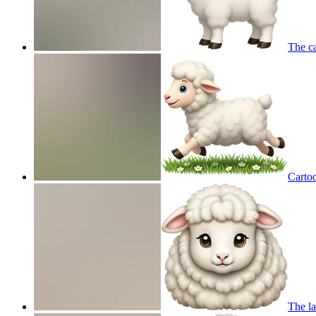
The c
Carto
The l