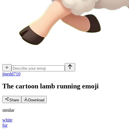
j
jnedd710
The cartoon lamb running
emoji
Share
Download
similar
white
fur