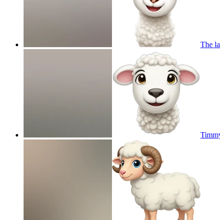
The la
Timmy