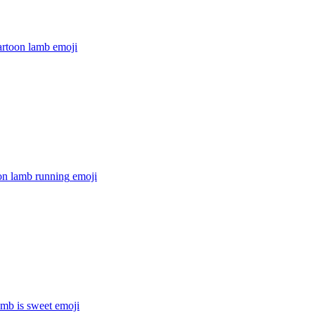
artoon lamb
emoji
on lamb running
emoji
amb is sweet
emoji