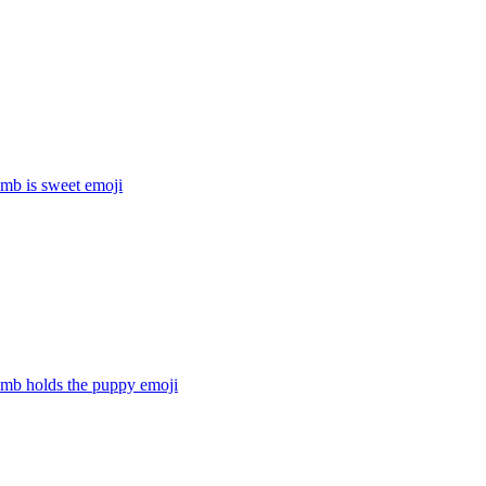
amb is sweet
emoji
amb holds the puppy
emoji