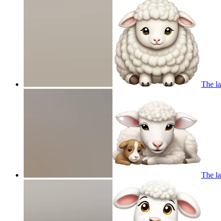
The l
The l