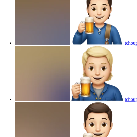
tchoup
tchoup