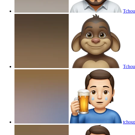
Tchou
Tchoup
tchoup