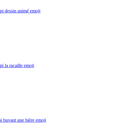
pi dessin animé
emoji
i la racaille
emoji
i buvant une bière
emoji