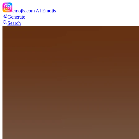
emojis.com
AI Emojis
Generate
Search