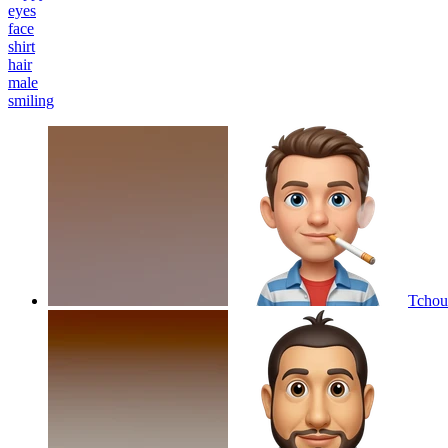
eyes
face
shirt
hair
male
smiling
Tchoup