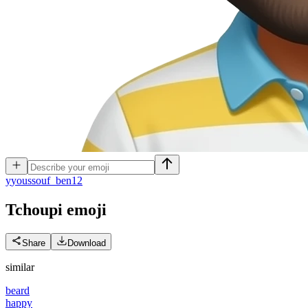
y
youssouf_ben12
Tchoupi
emoji
Share
Download
similar
beard
happy