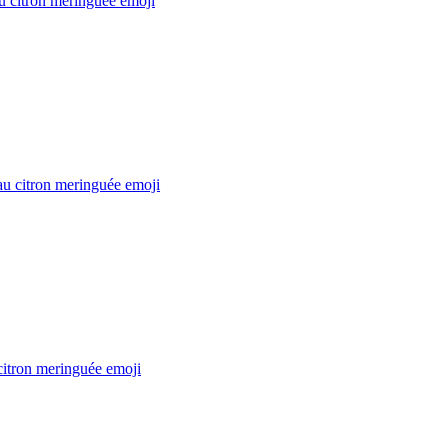
au citron meringuée
emoji
au citron meringuée
emoji
citron meringuée
emoji