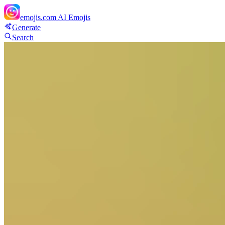
emojis.com
AI Emojis
Generate
Search