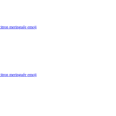
citron meringuée
emoji
citron meringuée
emoji