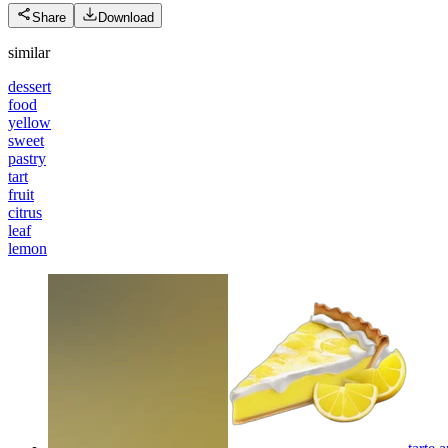
Share
Download
similar
dessert
food
yellow
sweet
pastry
tart
fruit
citrus
leaf
lemon