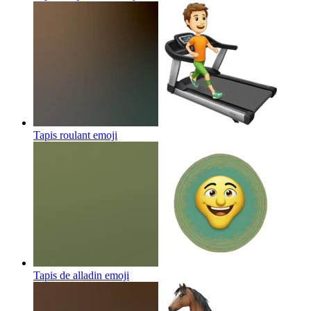
Tapis roulant
emoji
Tapis de alladin
emoji