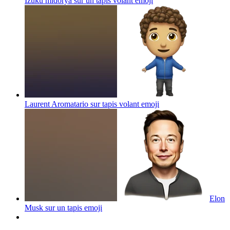
Izuku midorya sur un tapis volant
emoji
Laurent Aromatario sur tapis volant
emoji
Elon
Musk sur un tapis
emoji