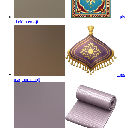
tapis
aladdin
emoji
tapis
magique
emoji