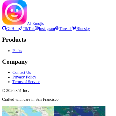
AI Emojis
GitHub
TikTok
Instagram
Threads
Bluesky
Products
Packs
Company
Contact Us
Privacy Policy
Terms of Service
©
2026
851 Inc.
Crafted with care in San Francisco