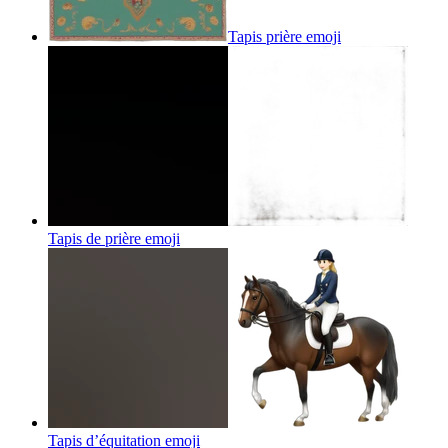
Tapis prière
emoji
Tapis de prière
emoji
Tapis d’équitation
emoji