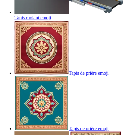
Tapis ruolant
emoji
Tapis de prière
emoji
Tapis de prière
emoji