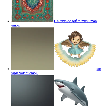
Un tapis de prière musulman
emoji
sur
tapis volant
emoji