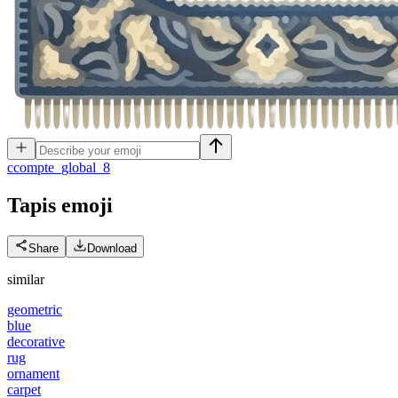
c
compte_global_8
Tapis
emoji
Share
Download
similar
geometric
blue
decorative
rug
ornament
carpet