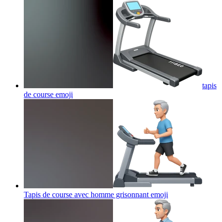
tapis
de course
emoji
Tapis de course avec homme grisonnant
emoji