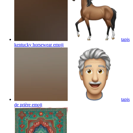
tapis
kentucky horsewear
emoji
tapis
de prière
emoji