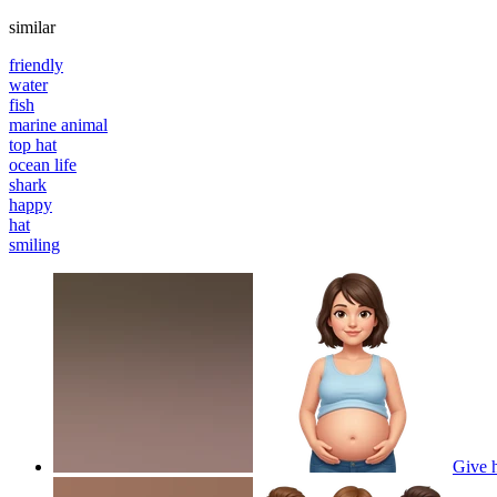
similar
friendly
water
fish
marine animal
top hat
ocean life
shark
happy
hat
smiling
Give h