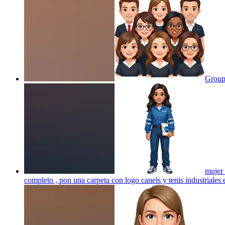
Group
mujer 
completo , pon una carpeta con logo canels y tenis industriales
e