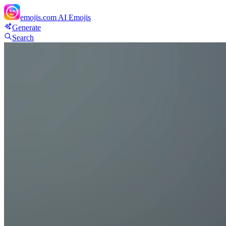
emojis.com
AI Emojis
Generate
Search