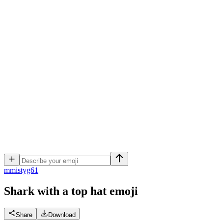
m
mistyg61
Shark with a top hat
emoji
Share
Download