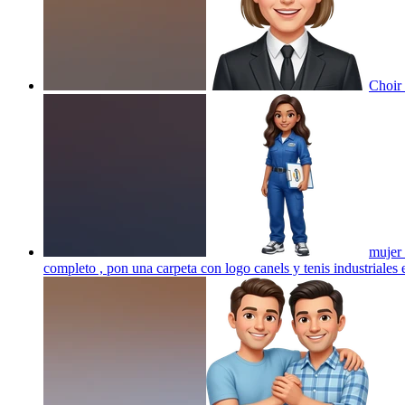
Choir
mujer 
completo , pon una carpeta con logo canels y tenis industriales
e