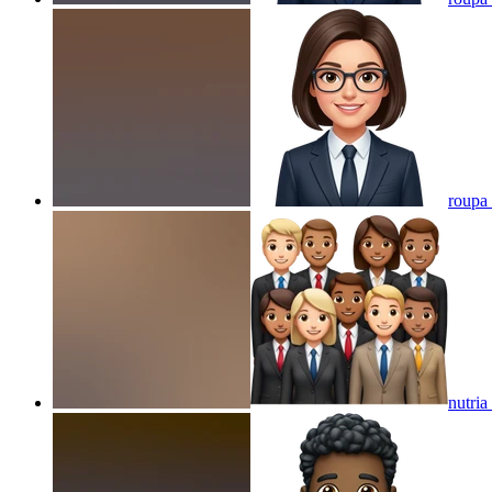
roupa
nutria