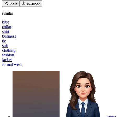
Share
Download
similar
blue
collar
shirt
business
tie
suit
clothing
fashion
jacket
formal wear
roupa