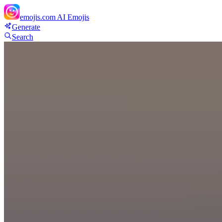
emojis.com
AI Emojis
Generate
Search