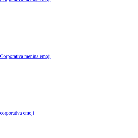
 Corporativa menina
emoji
 corporativa
emoji