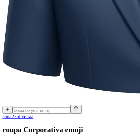
a
ana27oliveiraa
roupa Corporativa
emoji